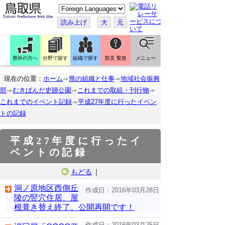
こ
の
ペ
読み上げ
大
元
ー
ジ
を
翻
訳
県外の方へ
分野で探す
組織で探す
防災 緊急
メニュー
す
る
現在の位置：
ホーム
県の組織と仕事
地域社会振興
部
むきばんだ史跡公園
これまでの取組・刊行物
これまでのイベント記録
平成27年度に行ったイベン
トの記録
平成27年度に行ったイ
ベントの記録
もどる
｜
洞ノ原地区西側丘
作成日：2016年03月28日
陵の竪穴住居、屋
根葺き替え終了。公開再開です！
作成日：2016年03月25日