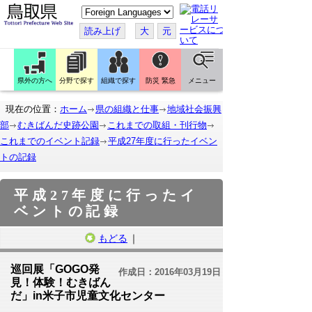
こ
の
ペ
読み上げ
大
元
ー
ジ
を
翻
訳
県外の方へ
分野で探す
組織で探す
防災 緊急
メニュー
す
る
現在の位置：
ホーム
県の組織と仕事
地域社会振興
部
むきばんだ史跡公園
これまでの取組・刊行物
これまでのイベント記録
平成27年度に行ったイベン
トの記録
平成27年度に行ったイ
ベントの記録
もどる
｜
巡回展「GOGO発
作成日：2016年03月19日
見！体験！むきばん
だ」in米子市児童文化センター