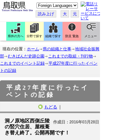
こ
の
ペ
読み上げ
大
元
ー
ジ
を
翻
訳
県外の方へ
分野で探す
組織で探す
防災 緊急
メニュー
す
る
現在の位置：
ホーム
県の組織と仕事
地域社会振興
部
むきばんだ史跡公園
これまでの取組・刊行物
これまでのイベント記録
平成27年度に行ったイベン
トの記録
平成27年度に行ったイ
ベントの記録
もどる
｜
洞ノ原地区西側丘陵
作成日：2016年03月28日
の竪穴住居、屋根葺
き替え終了。公開再開です！