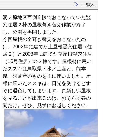
一覧へ
洞ノ原地区西側丘陵でおこなっていた竪
穴住居２棟の屋根葺き替え作業が終了
し、公開を再開しました。
今回屋根の全葺き替えをおこなったの
は、2002年に建てた土屋根竪穴住居（住
居２）と2003年に建てた草屋根竪穴住居
（16号住居）の２棟です。屋根材に用い
たススキは鳥取県・氷ノ山産と、熊本
県・阿蘇産のものを主に使いました。屋
根に葺いたススキは、日光を受けるとす
ぐに退色してしまいます。真新しい屋根
を見ることが出来るのは、おそらく春の
間だけ。ぜひ、見学にお越しください。