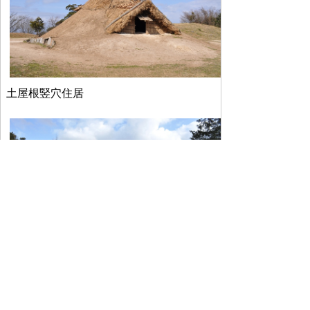
土屋根竪穴住居
草屋根竪穴住居