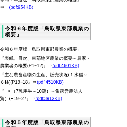
⇒
(pdf:954KB)
令和６年度版「鳥取県東部農業の
概要」
令和６年度版「鳥取県東部農業の概要」
『表紙、目次、東部地区農業の概要～農家・
農業者の概要(P1~12)』⇒
(pdf:4601KB)
『主な農畜産物の生産、販売状況(１水稲～
６柿)(P13~18』⇒
(pdf:4510KB)
『 〃（7乳用牛～10鶏）～集落営農法人一
覧）(P19~27』⇒
(pdf:3912KB)
令和５年度版「鳥取県東部農業の