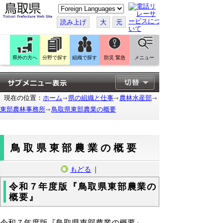
こ
の
ペ
読み上げ
大
元
ー
ジ
を
翻
訳
県外の方へ
分野で探す
組織で探す
防災 緊急
メニュー
す
る
現在の位置：
ホーム
県の組織と仕事
農林水産部
東部農林事務所
鳥取県東部農業の概要
鳥取県東部農業の概要
もどる
｜
令和７年度版『鳥取県東部農業の
概要』
令和７年度版『鳥取県東部農業の概要』