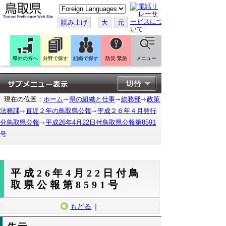
こ
の
ペ
読み上げ
大
元
ー
ジ
を
翻
訳
県外の方へ
分野で探す
組織で探す
防災 緊急
メニュー
す
る
現在の位置：
ホーム
県の組織と仕事
総務部
政策
法務課
直近２年の鳥取県公報
平成２６年４月発行
分鳥取県公報
平成26年4月22日付鳥取県公報第8591
号
平成26年4月22日付鳥
取県公報第8591号
もどる
｜