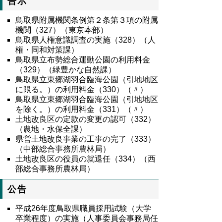
告示
鳥取県附属機関条例第２条第３項の附属
機関（327）（東京本部）
鳥取県人権意識調査の実施（328）（人
権・同和対策課）
鳥取県立布勢総合運動公園の利用料金
（329）（緑豊かな自然課）
鳥取県立東郷湖羽合臨海公園（引地地区
に限る。）の利用料金（330）（〃）
鳥取県立東郷湖羽合臨海公園（引地地区
を除く。）の利用料金（331）（〃）
土地改良区の定款の変更の認可（332）
（農地・水保全課）
県営土地改良事業の工事の完了（333）
（中部総合事務所農林局）
土地改良区の役員の就退任（334）（西
部総合事務所農林局）
公告
平成26年度鳥取県職員採用試験（大学
卒業程度）の実施（人事委員会事務局任