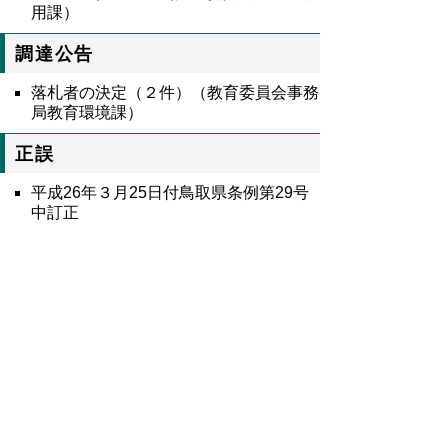
用課）
調達公告
落札者の決定（２件）（教育委員会事務
局教育環境課）
正誤
平成26年３月25日付鳥取県条例第29号
中訂正
8591号全文
鳥取県公報第8591号の全文
はこちらからご
覧いただけます。＞＞＞
（466KB）
▲ページ上部に戻る