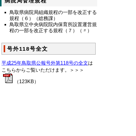
病院局管理規程
鳥取県病院局組織規程の一部を改正する
規程（６）（総務課）
鳥取県立中央病院院内保育所設置運営規
程の一部を改正する規程（７）（〃）
号外118号全文
平成25年鳥取県公報号外第118号の全文
は
こちらからご覧いただけます。＞＞＞
（123KB）
▲ページ上部に戻る
と
個人情報保護
|
リンクについて
|
著作権に
り
ついて
|
アクセシビリティ
ネ