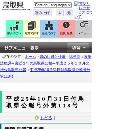
こ
の
ペ
読み上げ
大
元
ー
ジ
を
翻
訳
県外の方へ
分野で探す
組織で探す
防災 緊急
メニュー
す
る
現在の位置：
ホーム
県の組織と仕事
総務部
政策
法務課
直近２年の鳥取県公報
平成２５年１０月発
行分鳥取県公報
平成25年10月31日付鳥取県公報号外
第118号
平成25年10月31日付鳥
取県公報号外第118号
もどる
｜