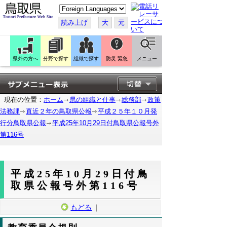
こ
の
ペ
読み上げ
大
元
ー
ジ
を
翻
訳
県外の方へ
分野で探す
組織で探す
防災 緊急
メニュー
す
る
現在の位置：
ホーム
県の組織と仕事
総務部
政策
法務課
直近２年の鳥取県公報
平成２５年１０月発
行分鳥取県公報
平成25年10月29日付鳥取県公報号外
第116号
平成25年10月29日付鳥
取県公報号外第116号
もどる
｜