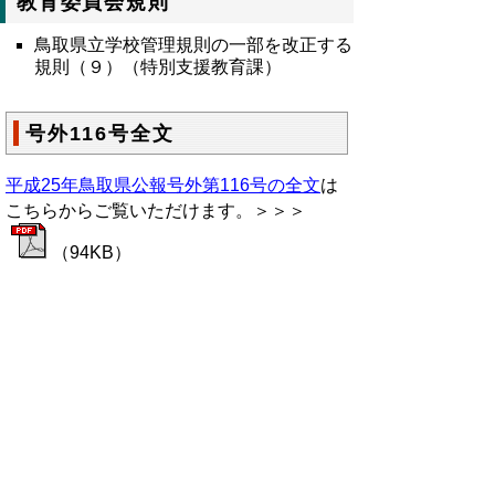
教育委員会規則
鳥取県立学校管理規則の一部を改正する
規則（９）（特別支援教育課）
号外116号全文
平成25年鳥取県公報号外第116号の全文
は
こちらからご覧いただけます。＞＞＞
（94KB）
▲ページ上部に戻る
と
個人情報保護
|
リンクについて
|
著作権に
り
ついて
|
アクセシビリティ
ネ
鳥取県総務部政策法務課
ッ
住所 〒680-8570