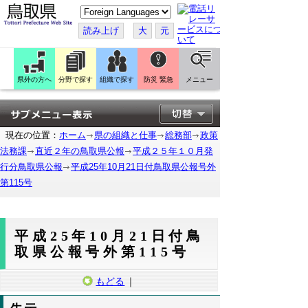
こ
の
ペ
読み上げ
大
元
ー
ジ
を
翻
訳
県外の方へ
分野で探す
組織で探す
防災 緊急
メニュー
す
る
現在の位置：
ホーム
県の組織と仕事
総務部
政策
法務課
直近２年の鳥取県公報
平成２５年１０月発
行分鳥取県公報
平成25年10月21日付鳥取県公報号外
第115号
平成25年10月21日付鳥
取県公報号外第115号
もどる
｜