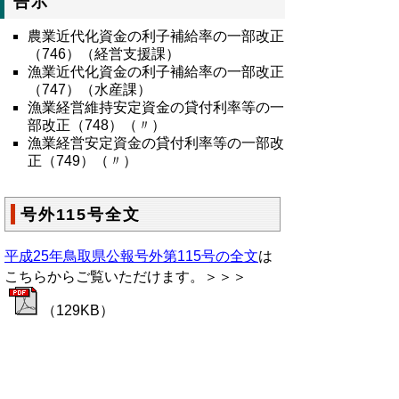
告示
農業近代化資金の利子補給率の一部改正
（746）（経営支援課）
漁業近代化資金の利子補給率の一部改正
（747）（水産課）
漁業経営維持安定資金の貸付利率等の一
部改正（748）（〃）
漁業経営安定資金の貸付利率等の一部改
正（749）（〃）
号外115号全文
平成25年鳥取県公報号外第115号の全文
は
こちらからご覧いただけます。＞＞＞
（129KB）
▲ページ上部に戻る
と
個人情報保護
|
リンクについて
|
著作権に