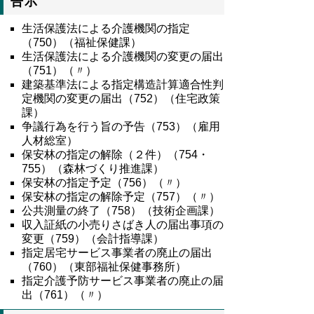
告示
生活保護法による介護機関の指定
（750）（福祉保健課）
生活保護法による介護機関の変更の届出
（751）（〃）
建築基準法による指定構造計算適合性判
定機関の変更の届出（752）（住宅政策
課）
争議行為を行う旨の予告（753）（雇用
人材総室）
保安林の指定の解除（２件）（754・
755）（森林づくり推進課）
保安林の指定予定（756）（〃）
保安林の指定の解除予定（757）（〃）
公共測量の終了（758）（技術企画課）
収入証紙の小売りさばき人の届出事項の
変更（759）（会計指導課）
指定居宅サービス事業者の廃止の届出
（760）（東部福祉保健事務所）
指定介護予防サービス事業者の廃止の届
出（761）（〃）