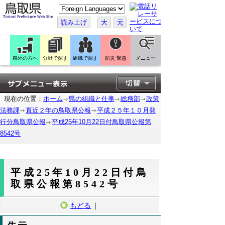
こ
の
ペ
読み上げ
大
元
ー
ジ
を
翻
訳
県外の方へ
分野で探す
組織で探す
防災 緊急
メニュー
す
る
現在の位置：
ホーム
県の組織と仕事
総務部
政策
法務課
直近２年の鳥取県公報
平成２５年１０月発
行分鳥取県公報
平成25年10月22日付鳥取県公報第
8542号
平成25年10月22日付鳥
取県公報第8542号
もどる
｜