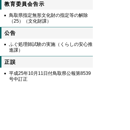
教育委員会告示
鳥取県指定無形文化財の指定等の解除
（25）（文化財課）
公告
ふぐ処理師試験の実施（くらしの安心推
進課）
正誤
平成25年10月11日付鳥取県公報第8539
号中訂正
8542号全文
鳥取県公報第8542号の全文
はこちらからご
覧いただけます。＞＞＞
（344KB）