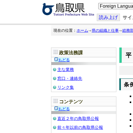
こ
の
ペ
ー
読み上げ
サイ
ジ
を
翻
現在の位置：
ホーム
県の組織と仕事
総務
訳
す
る
政策法務課
平
もどる
主な業務
窓口・連絡先
条
リンク集
コンテンツ
もどる
直近２年の鳥取県公報
前々年以前の鳥取県公報