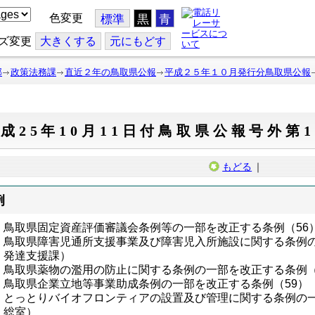
色変更
標準
黒
青
ズ変更
大
きくする
元
にもどす
部
政策法務課
直近２年の鳥取県公報
平成２５年１０月発行分鳥取県公報
成25年10月11日付鳥取県公報号外第1
もどる
｜
例
鳥取県固定資産評価審議会条例等の一部を改正する条例（56
鳥取県障害児通所支援事業及び障害児入所施設に関する条例の
発達支援課）
鳥取県薬物の濫用の防止に関する条例の一部を改正する条例（
鳥取県企業立地等事業助成条例の一部を改正する条例（59）
とっとりバイオフロンティアの設置及び管理に関する条例の一
総室）