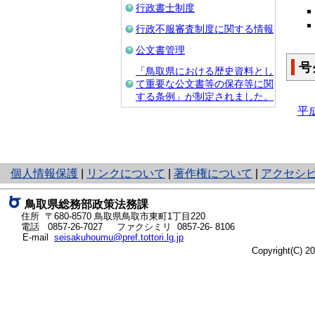
行政書士制度
行政不服審査制度に関する情報
公文書管理
号
「鳥取県における歴史資料とし
て重要な公文書等の保存等に関
する条例」が制定されました。
平
と
個人情報保護
|
リンクについて
|
著作権について
|
アクセシ
り
ネ
鳥取県総務部政策法務課
ッ
住所 〒680-8570
鳥取県鳥取市東町1丁目220
ト
電話
0857-26-7027
ファクシミリ 0857-26- 8106
E-mail
seisakuhoumu@pref.tottori.lg.jp
へ
Copyright(C) 
の