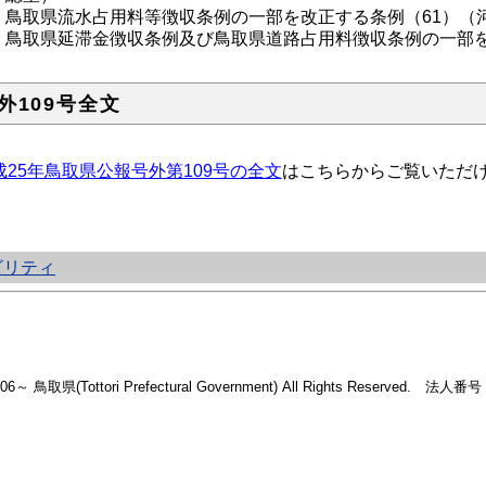
鳥取県流水占用料等徴収条例の一部を改正する条例（61）（
鳥取県延滞金徴収条例及び鳥取県道路占用料徴収条例の一部を
外109号全文
成25年鳥取県公報号外第109号の全文
はこちらからご覧いただ
ビリティ
2006～ 鳥取県(Tottori Prefectural Government) All Rights Reserved. 法人番号