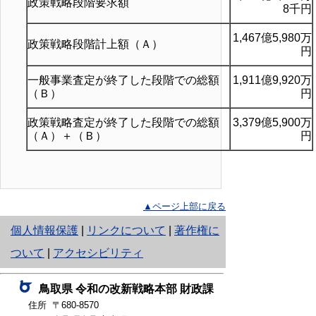
政策戦略段階要求額
8千円
1,467億5,980万
政策戦略段階計上額（Ａ）
円
一般事業査定が終了した段階での総額
1,911億9,920万
（Ｂ）
円
政策戦略査定が終了した段階での総額
3,379億5,900万
（Ａ）＋（Ｂ）
円
▲ページ上部に戻る
と
個人情報保護
|
リンクについて
|
著作権に
り
ついて
|
アクセシビリティ
ネ
鳥取県
令和の改新戦略本部
財政課
ッ
住所 〒680-8570