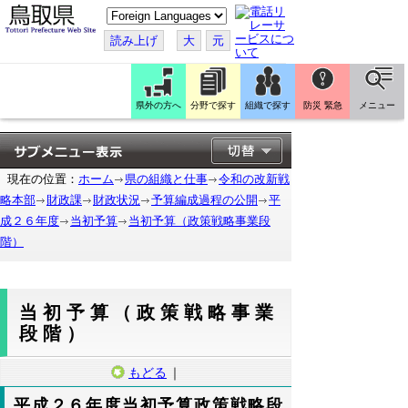
こ
の
ペ
読み上げ
大
元
ー
ジ
を
翻
訳
県外の方へ
分野で探す
組織で探す
防災 緊急
メニュー
す
る
現在の位置：
ホーム
県の組織と仕事
令和の改新戦
略本部
財政課
財政状況
予算編成過程の公開
平
成２６年度
当初予算
当初予算（政策戦略事業段
階）
当初予算（政策戦略事業
段階）
もどる
｜
平成２６年度当初予算政策戦略段