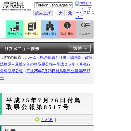
こ
の
ペ
読み上げ
大
元
ー
ジ
を
翻
訳
県外の方へ
分野で探す
組織で探す
防災 緊急
メニュー
す
る
現在の位置：
ホーム
県の組織と仕事
総務部
政策
法務課
直近２年の鳥取県公報
平成２５年７月発行
分鳥取県公報
平成25年7月26日付鳥取県公報第8517
号
平成25年7月26日付鳥
取県公報第8517号
もどる
｜