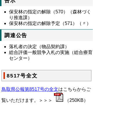
告示
保安林の指定の解除（570）（森林づく
り推進課）
保安林の指定の解除予定（571）（〃）
調達公告
落札者の決定（物品契約課）
総合評価一般競争入札の実施（総合療育
センター）
8517号全文
鳥取県公報第8517号の全文
はこちらからご
覧いただけます。＞＞＞
（250KB）
▲ページ上部に戻る
と
個人情報保護
|
リンクについて
|
著作権に