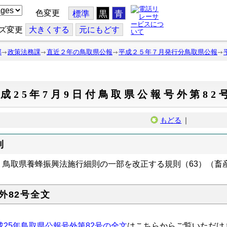
色変更
標準
黒
青
ズ変更
大
きくする
元
にもどす
部
政策法務課
直近２年の鳥取県公報
平成２５年７月発行分鳥取県公報
成25年7月9日付鳥取県公報号外第82
もどる
｜
則
鳥取県養蜂振興法施行細則の一部を改正する規則（63）（畜
外82号全文
成25年鳥取県公報号外第82号の全文
はこちらからご覧いただけ