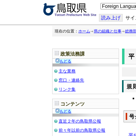
こ
の
ペ
ー
読み上げ
サイ
ジ
を
翻
現在の位置：
ホーム
県の組織と仕事
総務
訳
す
る
政策法務課
平
もどる
主な業務
窓口・連絡先
規
リンク集
コンテンツ
もどる
号
直近２年の鳥取県公報
前々年以前の鳥取県公報
平