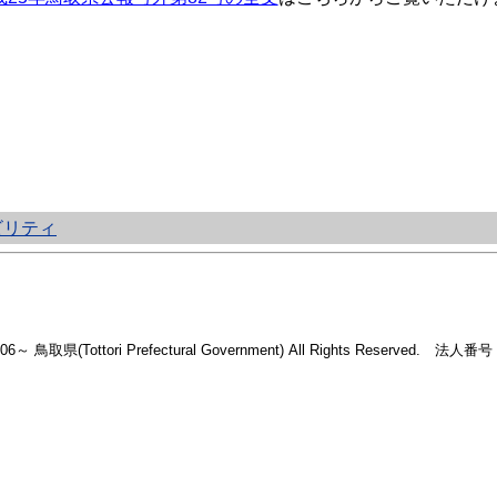
ビリティ
2006～ 鳥取県(Tottori Prefectural Government) All Rights Reserved. 法人番号