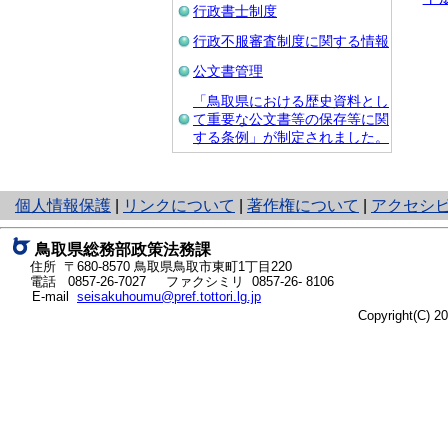
行政書士制度
行政不服審査制度に関する情報
公文書管理
「鳥取県における歴史資料とし
て重要な公文書等の保存等に関
する条例」が制定されました。
と
個人情報保護
|
リンクについて
|
著作権について
|
アクセシ
り
ネ
鳥取県総務部政策法務課
ッ
住所 〒680-8570
鳥取県鳥取市東町1丁目220
ト
電話
0857-26-7027
ファクシミリ 0857-26- 8106
E-mail
seisakuhoumu@pref.tottori.lg.jp
へ
Copyright(C) 
の