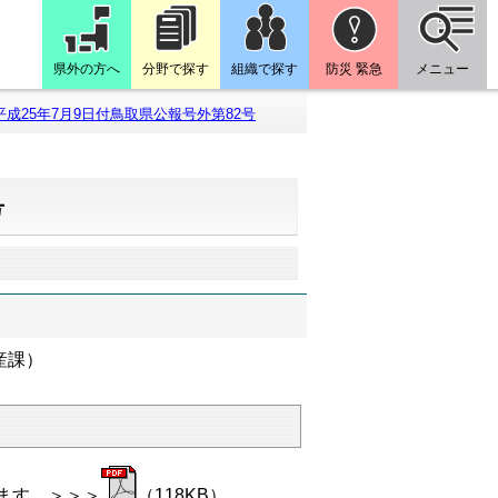
県外の方へ
分野で探す
組織で探す
防災 緊急
メニュー
平成25年7月9日付鳥取県公報号外第82号
号
産課）
ます。＞＞＞
（118KB）