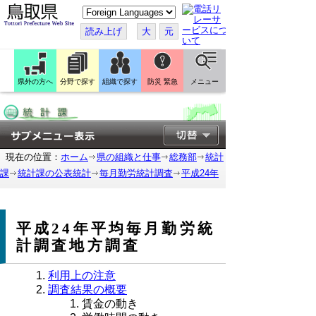
こ
の
ペ
読み上げ
大
元
ー
ジ
を
翻
訳
県外の方へ
分野で探す
組織で探す
防災 緊急
メニュー
す
る
現在の位置：
ホーム
県の組織と仕事
総務部
統計
課
統計課の公表統計
毎月勤労統計調査
平成24年
平成24年平均毎月勤労統
計調査地方調査
利用上の注意
調査結果の概要
賃金の動き