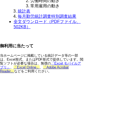
労働時間の動き
常用雇用の動き
統計表
毎月勤労統計調査特別調査結果
全文ダウンロード（PDFファイル、
502KB）
御利用に当たって
当ホームページに掲載している統計データ等の一部
は、Excel形式、またはPDF形式で提供しています。閲
覧ソフトが必要な場合は、無償の
「Excel モバイルア
プリ」
、
「Excel Online」
、
「Adobe Acrobat
Reader」
などをご利用ください。
▲ページ上部に戻る
と
個人情報保護
|
リンクについて
|
著作権に
り
ついて
|
アクセシビリティ
ネ
鳥取県 総務部 統計課
ッ
住所 〒680-8570