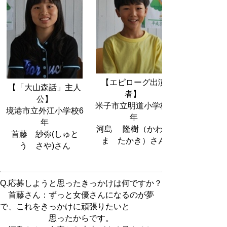
【エピローグ出演
【「大山森話」主人
者】
公】
米子市立明道小学校5
境港市立外江小学校6
年
年
河島 隆樹（かわし
首藤 紗弥(しゅと
ま たかき）さん
う さや)さん
Q.応募しようと思ったきっかけは何ですか？
首藤さん：ずっと女優さんになるのが夢
で、これをきっかけに頑張りたいと
思ったからです。