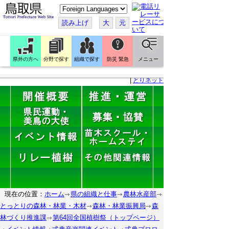
こ
の
ペ
読み上げ
大
元
ー
ジ
を
翻
訳
県外の方へ
分野で探す
組織で探す
防災 緊急
メニュー
す
る
|
とりネット
現在の位置：
ホーム
県の組織と仕事
農林水産部
とっとりの森林・林業・木材
森林・林業振興局
森
林づくり推進課
第64回全国植樹祭（トップページ）