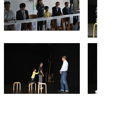
前列左から：首藤さん、河島さん
前列左から：首藤さん
後列左から：中島諒人さん（脚本、
後列左から：中島諒人
演出）
演出）
齋藤頼陽さん（俳優）、武中淳
齋藤頼陽さん（俳
彦さん（作曲）
彦さん（作曲）