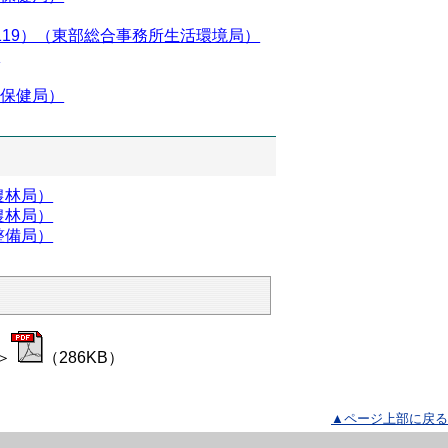
119）（東部総合事務所生活環境局）
）
祉保健局）
農林局）
農林局）
整備局）
＞
（286KB）
▲ページ上部に戻る