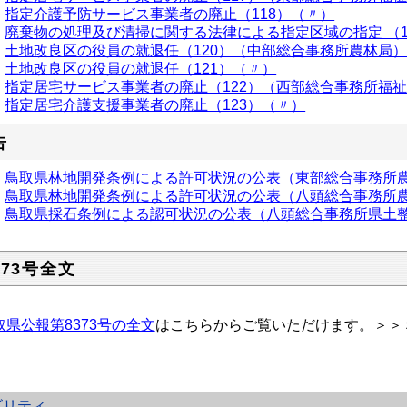
指定介護予防サービス事業者の廃止（118）（〃）
廃棄物の処理及び清掃に関する法律による指定区域の指定 （
土地改良区の役員の就退任（120）（中部総合事務所農林局
土地改良区の役員の就退任（121）（〃）
指定居宅サービス事業者の廃止（122）（西部総合事務所福
指定居宅介護支援事業者の廃止（123）（〃）
告
鳥取県林地開発条例による許可状況の公表（東部総合事務所
鳥取県林地開発条例による許可状況の公表（八頭総合事務所
鳥取県採石条例による認可状況の公表（八頭総合事務所県土
373号全文
取県公報第8373号の全文
はこちらからご覧いただけます。＞＞
ビリティ