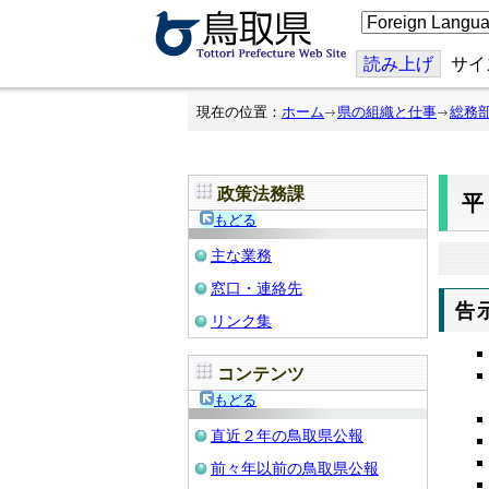
こ
の
ペ
ー
読み上げ
サイ
ジ
を
翻
現在の位置：
ホーム
県の組織と仕事
総務
訳
す
る
政策法務課
平
もどる
主な業務
窓口・連絡先
告
リンク集
コンテンツ
もどる
直近２年の鳥取県公報
前々年以前の鳥取県公報