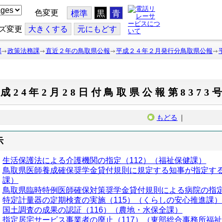
色変更
標準
黒
青
ズ変更
大
きくする
元
にもどす
部
政策法務課
直近２年の鳥取県公報
平成２４年２月発行分鳥取県公報
成24年2月28日付鳥取県公報第8373
もどる
｜
示
生活保護法による介護機関の指定（112）（福祉保健課）
鳥取県医師養成確保奨学金貸付規則に規定する知事が指定する
課）
鳥取県臨時特例医師確保対策奨学金貸付規則による病院の指定の
特定計量器の定期検査の実施（115）（くらしの安心推進課
国土調査の成果の認証（116）（農地・水保全課）
指定居宅サービス事業者の廃止（117）（東部総合事務所福