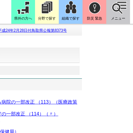
県外の方へ
分野で探す
組織で探す
防災 緊急
メニュー
平成24年2月28日付鳥取県公報第8373号
号
病院の一部改正 （113）（医療政策
一部改正 （114）（〃）
）
祉保健局）