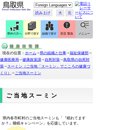
こ
の
ペ
読み上げ
大
元
ー
ジ
を
翻
訳
県外の方へ
分野で探す
組織で探す
防災 緊急
メニュー
す
る
現在の位置：
ホーム
県の組織と仕事
福祉保健部
健康医療局
健康政策課
自死対策
鳥取県の自死対
策
スーミン（ご当地「スーミン」でこころの健康づ
くり）
ご当地スーミン
ご当地スーミン
県内各市町村のご当地スーミンも「『眠れてます
か？』睡眠キャンペーン」を応援しています。