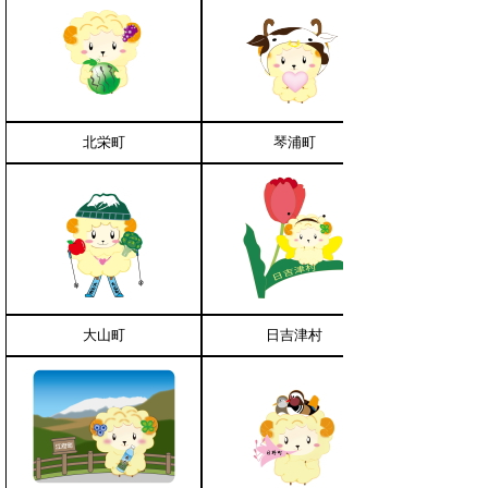
北栄町
琴浦町
大山町
日吉津村