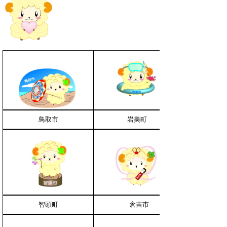
鳥取市
岩美町
智頭町
倉吉市