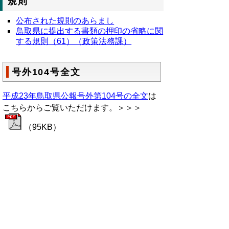
規則
公布された規則のあらまし
鳥取県に提出する書類の押印の省略に関
する規則（61）（政策法務課）
号外104号全文
平成23年鳥取県公報号外第104号の全文
は
こちらからご覧いただけます。＞＞＞
（95KB）
▲ページ上部に戻る
と
個人情報保護
|
リンクについて
|
著作権に
り
ついて
|
アクセシビリティ
ネ
鳥取県総務部政策法務課
ッ