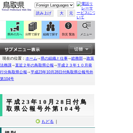
こ
の
ペ
読み上げ
大
元
ー
ジ
を
翻
訳
県外の方へ
分野で探す
組織で探す
防災 緊急
メニュー
す
る
現在の位置：
ホーム
県の組織と仕事
総務部
政策
法務課
直近２年の鳥取県公報
平成２３年１０月発
行分鳥取県公報
平成23年10月28日付鳥取県公報号外
第104号
平成23年10月28日付鳥
取県公報号外第104号
もどる
｜