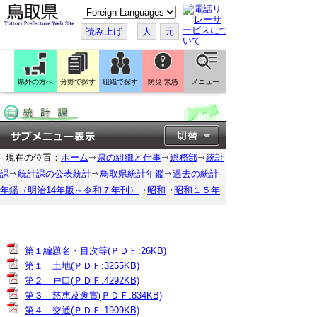
こ
の
ペ
読み上げ
大
元
ー
ジ
を
翻
訳
県外の方へ
分野で探す
組織で探す
防災 緊急
メニュー
す
る
現在の位置：
ホーム
県の組織と仕事
総務部
統計
課
統計課の公表統計
鳥取県統計年鑑
過去の統計
年鑑（明治14年版～令和７年刊）
昭和
昭和１５年
第１編題名・目次等(ＰＤＦ:26KB)
第１ 土地(ＰＤＦ:3255KB)
第２ 戸口(ＰＤＦ:4292KB)
第３ 慈恵及褒賞(ＰＤＦ:834KB)
第４ 交通(ＰＤＦ:1909KB)