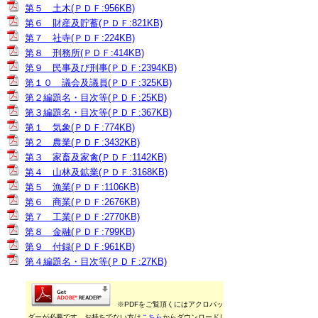
第５ 土木(ＰＤＦ:956KB)
第６ 財産及貯蓄(ＰＤＦ:821KB)
第７ 社寺(ＰＤＦ:224KB)
第８ 刑務所(ＰＤＦ:414KB)
第９ 民事及び刑事(ＰＤＦ:2394KB)
第１０ 議会及議員(ＰＤＦ:325KB)
第２編題名・目次等(ＰＤＦ:25KB)
第３編題名・目次等(ＰＤＦ:367KB)
第１ 気象(ＰＤＦ:774KB)
第２ 農業(ＰＤＦ:3432KB)
第３ 家畜及家禽(ＰＤＦ:1142KB)
第４ 山林及鉱業(ＰＤＦ:3168KB)
第５ 漁業(ＰＤＦ:1106KB)
第６ 商業(ＰＤＦ:2676KB)
第７ 工業(ＰＤＦ:2770KB)
第８ 金融(ＰＤＦ:799KB)
第９ 付録(ＰＤＦ:961KB)
第４編題名・目次等(ＰＤＦ:27KB)
※PDFをご覧頂くにはアクロバットリー
ダーが必要です。お持ちでない方は
こちら
からダウンロードしてくだ