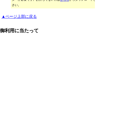
さい。
▲ページ上部に戻る
御利用に当たって
当ホームページに掲載している統計データ等の一部
は、Excel形式、またはPDF形式で提供しています。閲
覧ソフトが必要な場合は、無償の
「Excel モバイルア
プリ」
、
「Excel Online」
、
「Adobe Acrobat
Reader」
などをご利用ください。
▲ページ上部に戻る
と
個人情報保護
|
リンクについて
|
著作権に
り
ついて
|
アクセシビリティ
ネ
鳥取県 総務部 統計課
ッ
住所 〒680-8570
ト
鳥取県鳥取市東町1丁目220
電話
0857-26-7103
へ
ファクシミリ 0857-23-5033