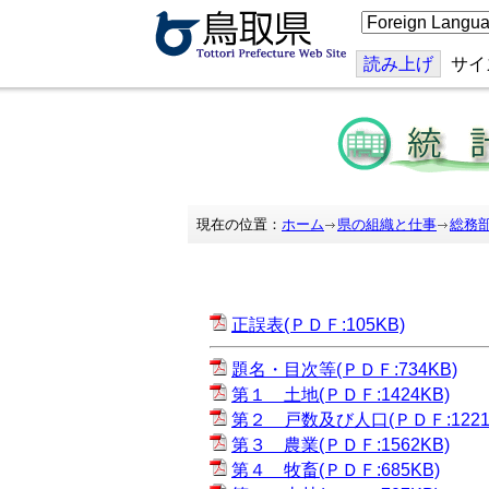
こ
の
ペ
ー
読み上げ
サイ
ジ
を
翻
訳
す
る
現在の位置：
ホーム
県の組織と仕事
総務
正誤表(ＰＤＦ:105KB)
題名・目次等(ＰＤＦ:734KB)
第１ 土地(ＰＤＦ:1424KB)
第２ 戸数及び人口(ＰＤＦ:1221
第３ 農業(ＰＤＦ:1562KB)
第４ 牧畜(ＰＤＦ:685KB)