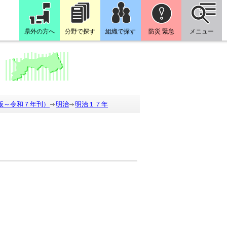
県外の方へ
分野で探す
組織で探す
防災 緊急
メニュー
版～令和７年刊）
明治
明治１７年