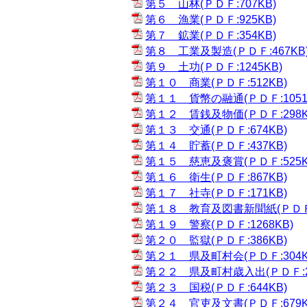
第５ 山林(ＰＤＦ:707KB)
第６ 漁業(ＰＤＦ:925KB)
第７ 鉱業(ＰＤＦ:354KB)
第８ 工業及製造(ＰＤＦ:467KB
第９ 土功(ＰＤＦ:1245KB)
第１０ 商業(ＰＤＦ:512KB)
第１１ 貨幣の融通(ＰＤＦ:1051
第１２ 賃銭及物価(ＰＤＦ:298K
第１３ 交通(ＰＤＦ:674KB)
第１４ 貯蓄(ＰＤＦ:437KB)
第１５ 慈恵及褒賞(ＰＤＦ:525K
第１６ 衛生(ＰＤＦ:867KB)
第１７ 社寺(ＰＤＦ:171KB)
第１８ 教育及図書新聞紙(ＰＤＦ:1
第１９ 警察(ＰＤＦ:1268KB)
第２０ 監獄(ＰＤＦ:386KB)
第２１ 県及町村会(ＰＤＦ:304K
第２２ 県及町村歳入出(ＰＤＦ:21
第２３ 国税(ＰＤＦ:644KB)
第２４ 官吏及文書(ＰＤＦ:679K