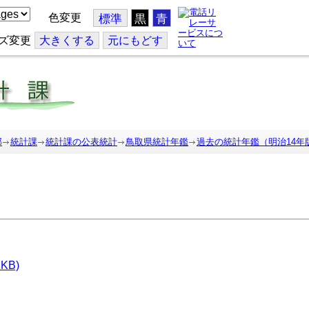
色変更
標準
黒
青
ズ変更
大
きくする
元
にもどす
部
統計課
統計課の公表統計
鳥取県統計年鑑
過去の統計年鑑（明治14年
KB)