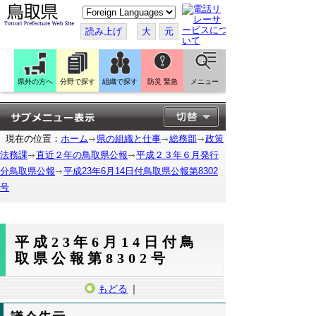
こ
の
ペ
読み上げ
大
元
ー
ジ
を
翻
訳
県外の方へ
分野で探す
組織で探す
防災 緊急
メニュー
す
る
現在の位置：
ホーム
県の組織と仕事
総務部
政策
法務課
直近２年の鳥取県公報
平成２３年６月発行
分鳥取県公報
平成23年6月14日付鳥取県公報第8302
号
平成23年6月14日付鳥
取県公報第8302号
もどる
｜