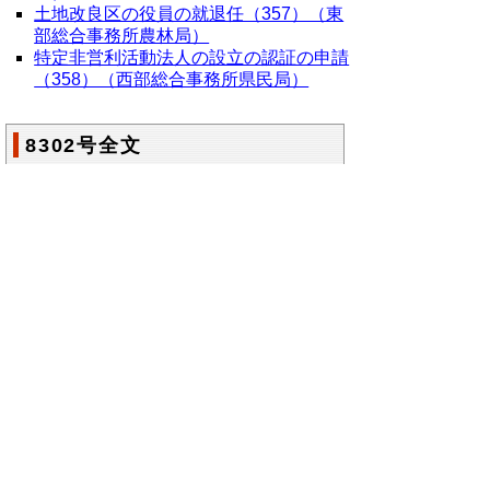
土地改良区の役員の就退任（357）（東
部総合事務所農林局）
特定非営利活動法人の設立の認証の申請
（358）（西部総合事務所県民局）
8302号全文
鳥取県公報第8302号の全文
はこちらからご
覧いただけます。＞＞＞
（149KB）
▲ページ上部に戻る
と
個人情報保護
|
リンクについて
|
著作権に
り
ついて
|
アクセシビリティ
ネ
鳥取県総務部政策法務課
ッ
住所 〒680-8570
ト
鳥取県鳥取市東町1丁目220