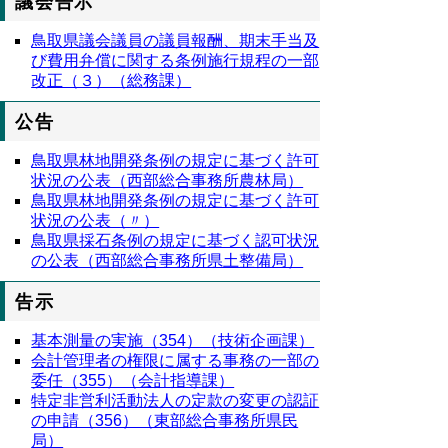
議会告示
鳥取県議会議員の議員報酬、期末手当及
び費用弁償に関する条例施行規程の一部
改正（３）（総務課）
公告
鳥取県林地開発条例の規定に基づく許可
状況の公表（西部総合事務所農林局）
鳥取県林地開発条例の規定に基づく許可
状況の公表（〃）
鳥取県採石条例の規定に基づく認可状況
の公表（西部総合事務所県土整備局）
告示
基本測量の実施（354）（技術企画課）
会計管理者の権限に属する事務の一部の
委任（355）（会計指導課）
特定非営利活動法人の定款の変更の認証
の申請（356）（東部総合事務所県民
局）