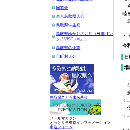
今
同窓会
睦
東京鳥取県人会
最
鳥取県学生寮
鳥取県ゆかりのお店（外部リン
＊
ク「VISCUM」）
令
鳥取県の企業
市町村人会
日
場
（
な
多
鳥取県こども未来基金
す
今
す
メールマガジン
とっとり＠東京インフォメーション
申込フォーム