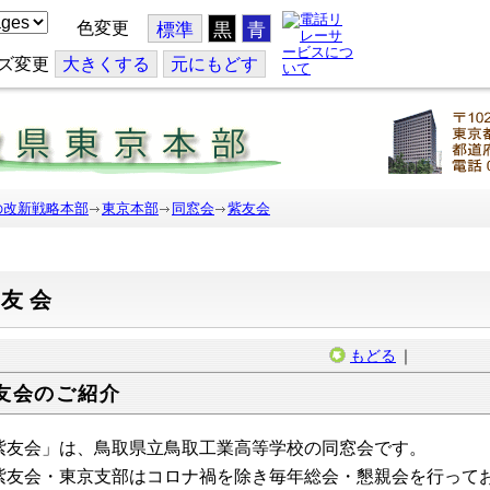
色変更
標準
黒
青
ズ変更
大
きくする
元
にもどす
の改新戦略本部
東京本部
同窓会
紫友会
紫友会
もどる
｜
友会のご紹介
紫友会」は、鳥取県立鳥取工業高等学校の同窓会です。
友会・東京支部はコロナ禍を除き毎年総会・懇親会を行って