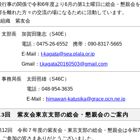
校行事の関係で令和6年度より6月の第1土曜日に総会・懇親会
郷を離れた方々の交流の場になるために活動しています。
組織
紫友会
支部長 加賀田隆志（S40E）
電話：0475-26-6552 携帯：090-8317-5665
E-Mail
：
t-kagata@sea.plala.or.jp
Gmail
：
t.kagata20160503@gmail.com
事務局長 太田照雄（S46C）
電話：048-954-3635
E-Mail
：
himawari-katusika@grace.ocn.ne.jp
13回 紫友会東京支部の総会・懇親会のご案内
12回 令和７年度の紫友会・東京支部の総会・懇親会は令和7
。ご参加の皆さまありがとうございました。