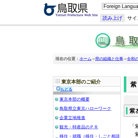
こ
の
ペ
ー
読み上げ
サイ
ジ
を
翻
訳
す
る
現在の位置：
ホーム
県の組織と仕事
令和
東京本部のご紹介
もどる
東京本部の概要
鳥取県立東京ハローワーク
紫
企業立地推進
「
観光・特産品のＰＲ
紫
移住・就職（移住・しごと相談