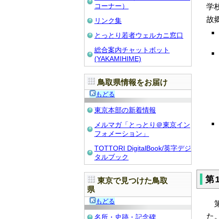
コーナー）
学
故
リンク集
とっとり若者ウェルカニ窓口
総合案内チャットボット
(YAKAMIHIME)
鳥取県情報をお届け
もどる
東京本部の新着情報
メルマガ「とっとり＠東京イン
フォメーション」
TOTTORI DigitalBook/英字デジ
タルブック
第
東京で見つけた鳥取
県
もどる
第
た
名所・史跡・記念碑