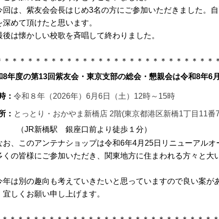
回は、紫友会会長はじめ3名の方にご参加いただきました。自
を深めて頂けたと思います。
後は懐かしい校歌を斉唱して終わりました。
＊＊＊＊＊＊＊＊＊＊＊＊＊＊＊＊＊＊＊＊＊＊＊＊＊＊＊＊
和8年度の第13回紫友会・東京支部の総会・懇親会は令和8年6
時：
令和８年（2026年）6月6日（土）12時～15時
所：
とっとり・おかやま新橋店 2階(東京都港区新橋1丁目11番
JR新橋駅 銀座口前より徒歩１分）
お、このアンテナショップは令和6年4月25日リニューアルオ
くの皆様にご参加いただき、関東地方に住まわれる方々と大
。
年は別の趣向も考えていきたいと思っていますので良い案が
。宜しくお願い申し上げます。