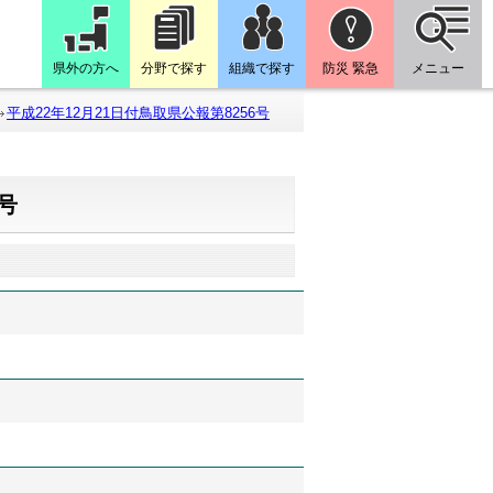
県外の方へ
分野で探す
組織で探す
防災 緊急
メニュー
平成22年12月21日付鳥取県公報第8256号
6号