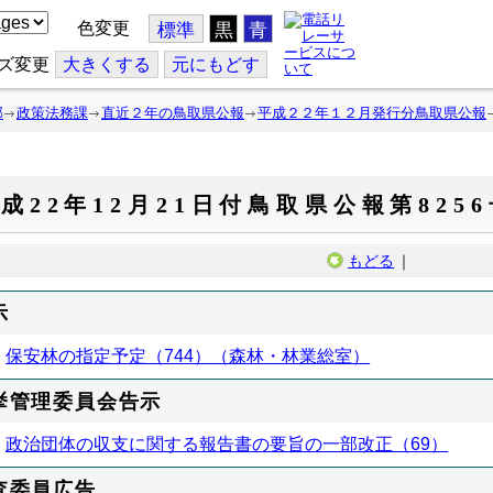
色変更
標準
黒
青
ズ変更
大
きくする
元
にもどす
部
政策法務課
直近２年の鳥取県公報
平成２２年１２月発行分鳥取県公報
成22年12月21日付鳥取県公報第825
もどる
｜
示
保安林の指定予定（744）（森林・林業総室）
挙管理委員会告示
政治団体の収支に関する報告書の要旨の一部改正（69）
査委員広告