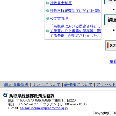
行政書士制度
行政不服審査制度に関する情報
公文書管理
調
「鳥取県における歴史資料とし
て重要な公文書等の保存等に関
する条例」が制定されました。
8
鳥
と
個人情報保護
|
リンクについて
|
著作権について
|
アクセシ
り
ネ
鳥取県総務部政策法務課
ッ
住所 〒680-8570
鳥取県鳥取市東町1丁目220
ト
電話
0857-26-7027
ファクシミリ 0857-26- 8106
E-mail
seisakuhoumu@pref.tottori.lg.jp
へ
Copyright(C) 
の