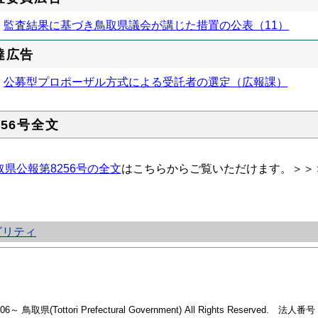
監査結果に基づき鳥取県議会が講じた措置の公表（11）
達広告
公募型プロポーザル方式による受託者の選定（広報課）
256号全文
取県公報第8256号の全文
はこちらからご覧いただけます。＞＞
ビリティ
2006～ 鳥取県(Tottori Prefectural Government) All Rights Reserved. 法人番号