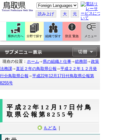
こ
の
ペ
読み上げ
大
元
ー
ジ
を
翻
訳
県外の方へ
分野で探す
組織で探す
防災 緊急
メニュー
す
る
現在の位置：
ホーム
県の組織と仕事
総務部
政策
法務課
直近２年の鳥取県公報
平成２２年１２月発
行分鳥取県公報
平成22年12月17日付鳥取県公報第
8255号
平成22年12月17日付鳥
取県公報第8255号
もどる
｜