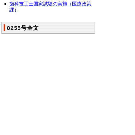
歯科技工士国家試験の実施（医療政策
課）
8255号全文
鳥取県公報第8255号の全文
はこちらからご
覧いただけます。＞＞＞
（166KB）
▲ページ上部に戻る
と
個人情報保護
|
リンクについて
|
著作権に
り
ついて
|
アクセシビリティ
ネ
鳥取県総務部政策法務課
ッ
住所 〒680-8570
ト
鳥取県鳥取市東町1丁目220
電話
0857-26-7027
へ
ファクシミリ 0857-26- 8106