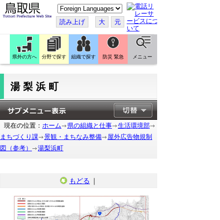
こ
の
ペ
読み上げ
大
元
ー
ジ
を
翻
訳
県外の方へ
分野で探す
組織で探す
防災 緊急
メニュー
す
る
湯梨浜町
現在の位置：
ホーム
県の組織と仕事
生活環境部
まちづくり課
景観・まちなみ整備
屋外広告物規制
図（参考）
湯梨浜町
もどる
｜