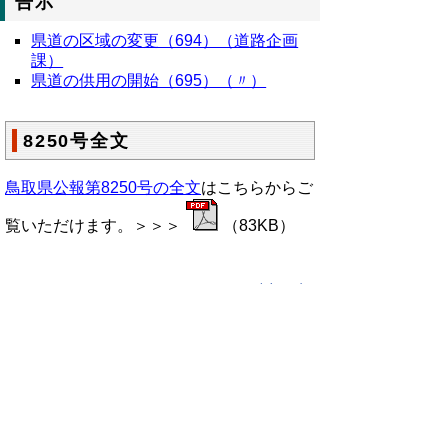
告示
県道の区域の変更（694）（道路企画
課）
県道の供用の開始（695）（〃）
8250号全文
鳥取県公報第8250号の全文
はこちらからご
覧いただけます。＞＞＞
（83KB）
▲ページ上部に戻る
と
個人情報保護
|
リンクについて
|
著作権に
り
ついて
|
アクセシビリティ
ネ
鳥取県総務部政策法務課
ッ
住所 〒680-8570