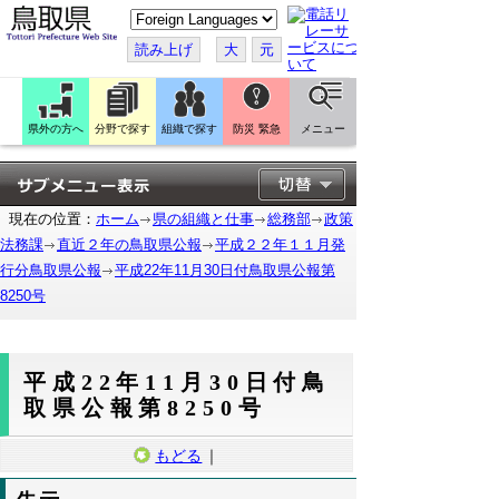
こ
の
ペ
読み上げ
大
元
ー
ジ
を
翻
訳
県外の方へ
分野で探す
組織で探す
防災 緊急
メニュー
す
る
現在の位置：
ホーム
県の組織と仕事
総務部
政策
法務課
直近２年の鳥取県公報
平成２２年１１月発
行分鳥取県公報
平成22年11月30日付鳥取県公報第
8250号
平成22年11月30日付鳥
取県公報第8250号
もどる
｜