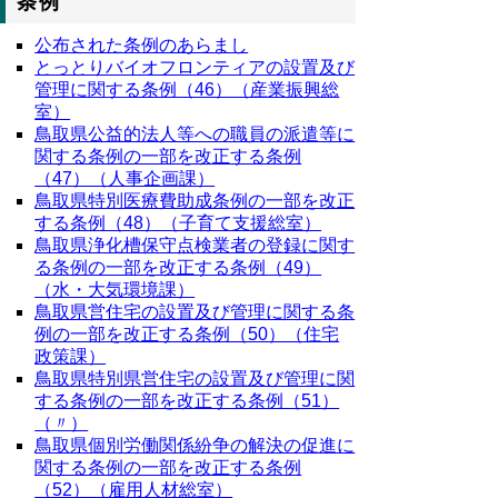
条例
公布された条例のあらまし
とっとりバイオフロンティアの設置及び
管理に関する条例（46）（産業振興総
室）
鳥取県公益的法人等への職員の派遣等に
関する条例の一部を改正する条例
（47）（人事企画課）
鳥取県特別医療費助成条例の一部を改正
する条例（48）（子育て支援総室）
鳥取県浄化槽保守点検業者の登録に関す
る条例の一部を改正する条例（49）
（水・大気環境課）
鳥取県営住宅の設置及び管理に関する条
例の一部を改正する条例（50）（住宅
政策課）
鳥取県特別県営住宅の設置及び管理に関
する条例の一部を改正する条例（51）
（〃）
鳥取県個別労働関係紛争の解決の促進に
関する条例の一部を改正する条例
（52）（雇用人材総室）