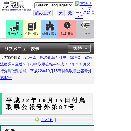
こ
の
ペ
読み上げ
大
元
ー
ジ
を
翻
訳
県外の方へ
分野で探す
組織で探す
防災 緊急
メニュー
す
る
現在の位置：
ホーム
県の組織と仕事
総務部
政策
法務課
直近２年の鳥取県公報
平成２２年１０月発
行分鳥取県公報
平成22年10月15日付鳥取県公報号外
第87号
平成22年10月15日付鳥
取県公報号外第87号
もどる
｜