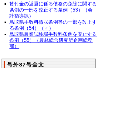
貸付金の返還に係る債務の免除に関する
条例の一部を改正する条例（53）（会
計指導課）
鳥取県手数料徴収条例等の一部を改正す
る条例（54）（〃）
鳥取県農業試験場手数料条例を廃止する
条例（55）（農林総合研究所企画総務
部）
号外87号全文
平成22年鳥取県公報号外第87号の全文
はこ
ちらからご覧いただけます。＞＞＞
（198KB）
▲ページ上部に戻る
と
個人情報保護
|
リンクについて
|
著作権に