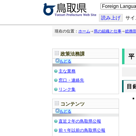
こ
の
ペ
ー
読み上げ
サイ
ジ
を
翻
現在の位置：
ホーム
県の組織と仕事
総務
訳
す
る
政策法務課
平
もどる
主な業務
窓口・連絡先
目
リンク集
コンテンツ
もどる
直近２年の鳥取県公報
前々年以前の鳥取県公報