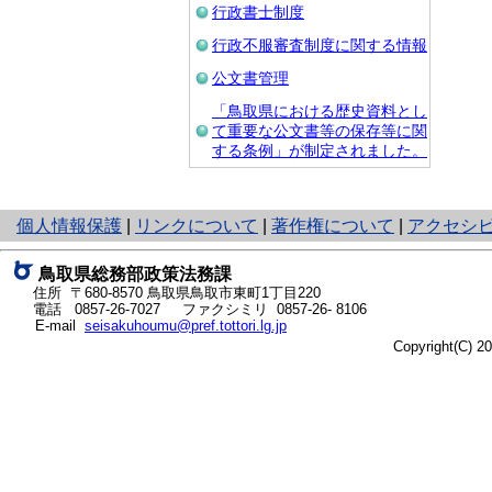
行政書士制度
行政不服審査制度に関する情報
公文書管理
「鳥取県における歴史資料とし
て重要な公文書等の保存等に関
する条例」が制定されました。
と
個人情報保護
|
リンクについて
|
著作権について
|
アクセシ
り
ネ
鳥取県総務部政策法務課
ッ
住所 〒680-8570
鳥取県鳥取市東町1丁目220
ト
電話
0857-26-7027
ファクシミリ 0857-26- 8106
E-mail
seisakuhoumu@pref.tottori.lg.jp
へ
Copyright(C) 
の