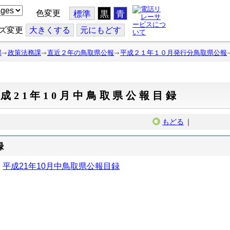
色変更
標準
黒
青
ズ変更
大
きくする
元
にもどす
部
政策法務課
直近２年の鳥取県公報
平成２１年１０月発行分鳥取県公報
成21年10月中鳥取県公報目録
もどる
｜
録
平成21年10月中鳥取県公報目録