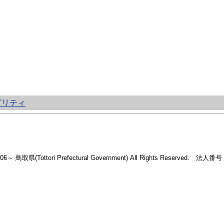
ビリティ
2006～ 鳥取県(Tottori Prefectural Government) All Rights Reserved. 法人番号