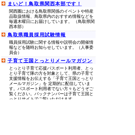
まいど！鳥取県関西本部です！
関西圏における鳥取県関係のイベントや特産
品取扱情報、鳥取県内のおすすめ情報などを
毎週木曜日にお届けしています。 （鳥取県関
西本部）
鳥取県職員採用試験情報
職員採用試験に関する情報や説明会の開催情
報などを随時お知らせしています。（人事委
員会）
子育て王国とっとりメールマガジン
とっとり子育て応援パスポート利用者、とっ
とり子育て隊の方を対象として、県の子育て
支援情報をお伝えする「子育て王国とっとり
メールマガジン」を 定期的に配信していま
す。パスポート利用者でない方々もどうぞご
覧ください。バックナンバーは子育て王国と
っとりサイトでご覧いただけます。
▲ページ上部に戻る
と
個人情報保護
|
リンクについて
|
著作権に
り