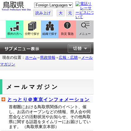
こ
の
ペ
読み上げ
大
元
ー
ジ
を
翻
訳
県外の方へ
分野で探す
組織で探す
防災 緊急
メニュー
す
る
現在の位置：
ホーム
県政情報
広報・広聴
メール
マガジン
メールマガジン
とっとり＠東京インフォメーション
首都圏における鳥取県関係のイベント、催
し、お店のオープンなどの情報、県人会や同
窓会などの活動状況やお知らせ、その他鳥取
県に関する話題をタイムリーにお届けしてい
ます。 （鳥取県東京本部）