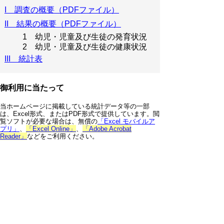
I 調査の概要（PDFファイル）
II 結果の概要（PDFファイル）
1 幼児・児童及び生徒の発育状況
2 幼児・児童及び生徒の健康状況
III 統計表
御利用に当たって
当ホームページに掲載している統計データ等の一部
は、Excel形式、またはPDF形式で提供しています。閲
覧ソフトが必要な場合は、無償の
「Excel モバイルア
プリ」
、
「Excel Online」
、
「Adobe Acrobat
Reader」
などをご利用ください。
▲ページ上部に戻る
と
個人情報保護
|
リンクについて
|
著作権に
り
ついて
|
アクセシビリティ
ネ
鳥取県 総務部 統計課
ッ
住所 〒680-8570