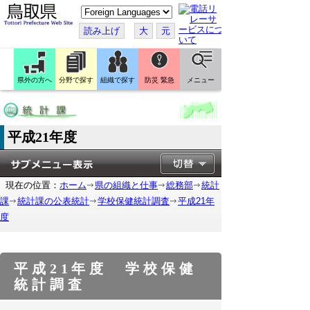
こ
の
ペ
読み上げ
大
元
ー
ジ
を
翻
訳
県外の方へ
分野で探す
組織で探す
防災 緊急
メニュー
す
る
平成21年度
現在の位置：
ホーム
県の組織と仕事
総務部
統計
課
統計課の公表統計
学校保健統計調査
平成21年
度
平成21年度 学校保健
統計調査