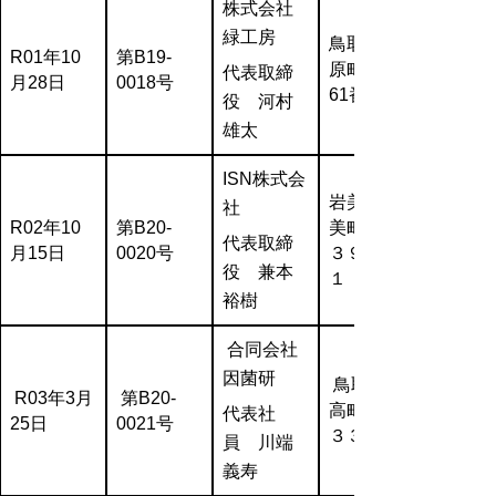
株式会社
緑工房
鳥取市河
R01年10
第B19-
原町長瀬
代表取締
月28日
0018号
61番地11
役 河村
雄太
ISN株式会
岩美郡岩
社
R02年10
第B20-
美町浦富
代表取締
月15日
0020号
３９７－
役 兼本
１
裕樹
合同会社
因菌研
鳥取市気
R03年3月
第B20-
高町高江
代表社
25日
0021号
３３
員 川端
義寿