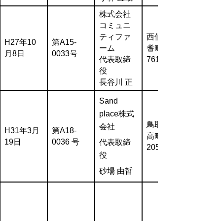
株式会社
コミュニ
ティファ
西伯郡伯
H27年10
第A15-
ーム
耆町上野
月8日
0033号
代表取締
761番地8
役
長谷川 正
Sand
place株式
鳥取市気
会社
H31年3月
第A18-
高町上光
19日
0036 号
代表取締
205
役
砂場 由哲