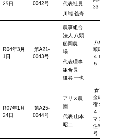
0042号
25日
代表社員
33
川端 義寿
農事組合
法人 八頭
八頭郡八
船岡農
R04年3月
第A21-
頭町船岡
場
1日
0043号
４５６－
代表理事
５
組合長
鎌谷 一也
倉吉市関
金町関金
アリス農
宿２８４
園
R07年1月
第A25-
４－４７
24日
0044号
代表 山本
マロニエ
昭二
住宅２１
号