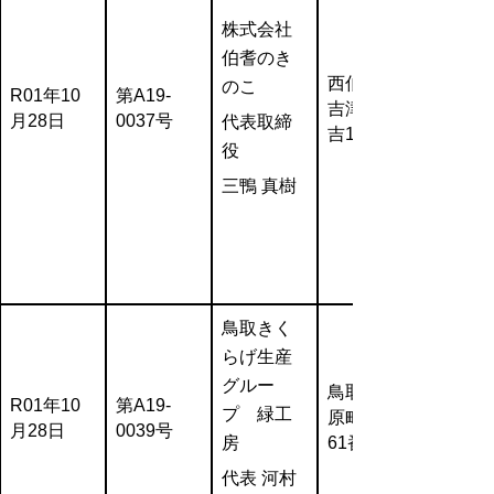
株式会社
伯耆のき
西伯郡日
のこ
R01年10
第A19-
吉津村富
月28日
0037号
代表取締
吉114
役
三鴨 真樹
鳥取きく
らげ生産
グルー
鳥取市河
R01年10
第A19-
プ 緑工
原町長瀬
月28日
0039号
房
61番地11
代表 河村