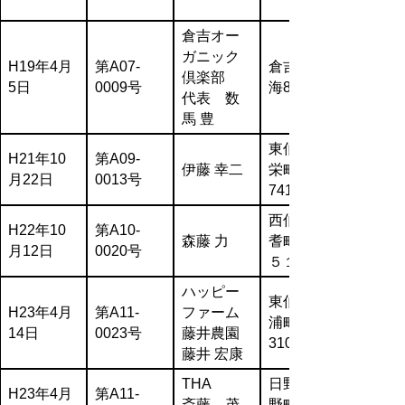
倉吉オー
ガニック
H19年4月
第A07-
倉吉市富
倶楽部
5日
0009号
海819-2
代表 数
馬 豊
東伯郡北
H21年10
第A09-
伊藤 幸二
栄町東園
月22日
0013号
741-35
西伯郡伯
H22年10
第A10-
森藤 力
耆町番原
月12日
0020号
５１５
ハッピー
東伯郡琴
H23年4月
第A11-
ファーム
浦町八橋
14日
0023号
藤井農園
3108
藤井 宏康
THA
日野郡日
H23年4月
第A11-
斎藤 茂
野町根雨