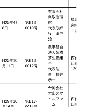
有限会社
鳥取珈琲
鳥取市商
H25年4月
第B13-
館
栄町２５
8日
0010号
代表取締
１番地４
役 田中
治
農事組合
法人陣構
茶生産組
西伯郡大
H25年10
第B13-
合
山町小竹
月11日
0012号
代表理
1298-11
事 橋井
恭一
合同会社
大山スマ
イルファ
西伯郡大
H29年10
第B17-
ーム
山町岡５
月16日
0014号