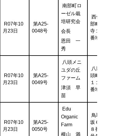
南部町ロ
ーゼル栽
西伯郡南
培研究会
R07年10
第A25-
部町法勝
月23日
0048号
寺１６７
会長
番地２
恩田 一
秀
八頭メニ
八頭郡八
ユダの丘
R07年10
第A25-
頭町船岡
ファーム
月23日
0049号
１１２８
津須 早
番地
苗
Edu
鳥取市浜
Organic
R07年10
第A25-
坂６丁目
Farm
月23日
0050号
８番地４
横山 満