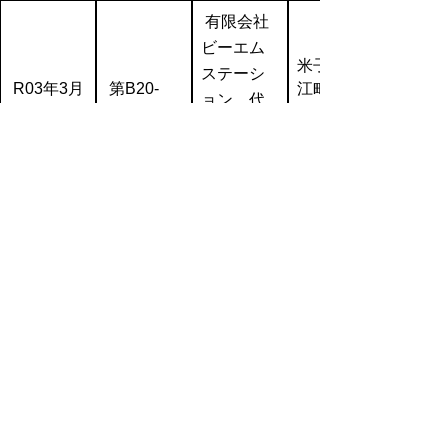
有限会社
ビーエム
米子市淀
ステーシ
R03年3月
第B20-
江町佐陀
ョン 代
25日
0022号
１７５１
表取締役
－２
松尾 信一
郎
株式会社
鳥取県米
LEMURIA
R03年10
第B21-
子市東福
代表取締
月21日
0023号
原６－２
役 遠藤 麻
－３９
衣子
千代むす
び酒造株
鳥取県境
R06年1月
第B23-
式会社
港市大正
0024号
代表取締
25日