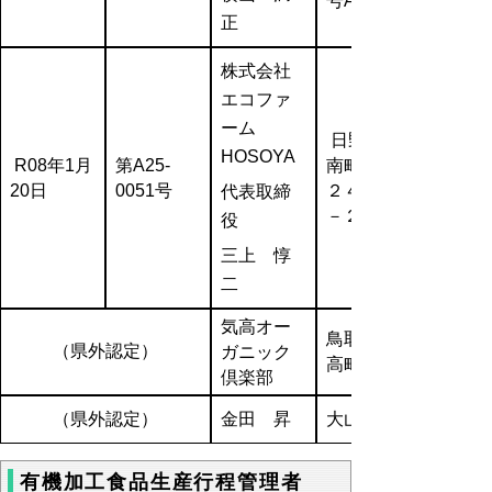
号A１０１
正
株式会社
エコファ
ーム
日野郡日
HOSOYA
R08年1月
第A25-
南町茶屋
20日
0051号
２４０５
代表取締
－２
役
三上 惇
二
気高オー
鳥取市気
（県外認定）
ガニック
高町
倶楽部
（県外認定）
金田 昇
大山町
有機加工食品生産行程管理者