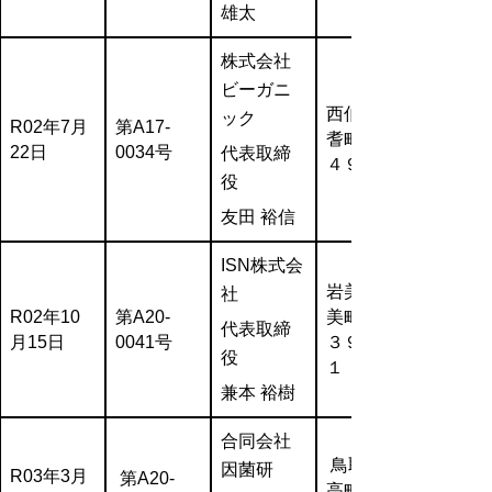
雄太
株式会社
ビーガニ
西伯郡伯
ック
R02年7月
第A17-
耆町番原
22日
0034号
代表取締
４９８
役
友田 裕信
ISN株式会
岩美郡岩
社
R02年10
第A20-
美町浦富
代表取締
月15日
0041号
３９７－
役
１
兼本 裕樹
合同会社
鳥取市気
因菌研
R03年3月
第A20-
高町高江