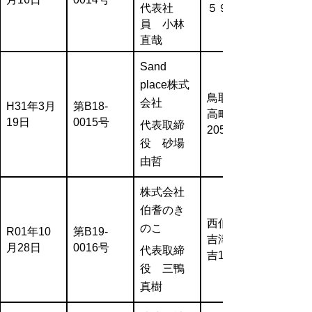
代表社
５９番地
員 小林
直哉
Sand
place株式
鳥取市気
会社
H31年3月
第B18-
高町上光
19日
0015号
代表取締
205
役 砂場
由哲
株式会社
伯耆のき
西伯郡日
のこ
R01年10
第B19-
吉津村富
月28日
0016号
代表取締
吉114
役 三鴨
真樹