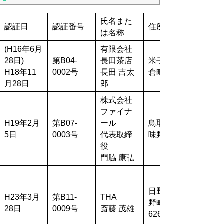
氏名また
認証日
認証番号
住所
は名称
(H16年6月
有限会社
28日)
第B04-
長田茶店
米子市岩
H18年11
0002号
長田 吉太
倉町30
月28日
郎
株式会社
ファイナ
H19年2月
第B07-
ール
鳥取市上
5日
0003号
代表取締
味野15
役
門脇 康弘
日野郡日
H23年3月
第B11-
THA
野町根雨
28日
0009号
斎藤 茂雄
626-2