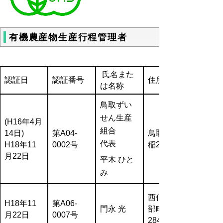
有機農産物生産行程管理者
氏名また
認証日
認証番号
住所
は名称
鳥取ずい
せん生産
(H16年4月
組合
14日)
第A04-
鳥取市晩
代表
H18年11
0002号
稲237
月22日
平木 ひと
み
西伯郡南
H18年11
第A06-
門永 光
部町鶴田
月22日
0007号
284