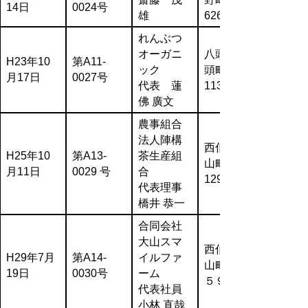
14日
0024号
雄
626-2
れんぶつ
オーガニ
八頭郡八
H23年10
第A11-
ック
頭町米岡
月17日
0027号
代表 蓮
113-1
佛 廣文
農事組合
法人陣構
西伯郡大
H25年10
第A13-
茶生産組
山町小竹
月11日
0029 号
合
1298-11
代表理事
橋井 恭一
合同会社
大山スマ
西伯郡大
H29年7月
第A14-
イルファ
山町岡５
19日
0030号
ーム
５９
代表社員
小林 直哉