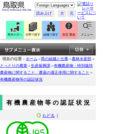
こ
の
ペ
読み上げ
大
元
ー
ジ
を
翻
訳
県外の方へ
分野で探す
組織で探す
防災 緊急
メニュー
す
る
現在の位置：
ホーム
県の組織と仕事
農林水産部
とっとりの農業
生産振興課
有機農産物・特別栽培
農産物に関すること、農薬の適正使用に関すること
有機農産物等の認証状況
有機農産物等の認証状況
もどる
｜