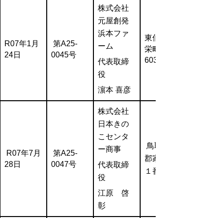
株式会社
元屋創発
浜本ファ
東伯郡北
R07年1月
第A25-
ーム
栄町弓原
24日
0045号
603
代表取締
役
濵本 喜彦
株式会社
日本きの
こセンタ
鳥取市古
ー商事
R07年7月
第A25-
郡家２１
28日
0047号
代表取締
１番地
役
江原 啓
彰