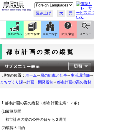
こ
の
ペ
読み上げ
大
元
ー
ジ
を
翻
訳
県外の方へ
分野で探す
組織で探す
防災 緊急
メニュー
す
る
都市計画の案の縦覧
現在の位置：
ホーム
県の組織と仕事
生活環境部
まちづくり課
計画・開発規制
都市計画の案の縦覧
1.都市計画の案の縦覧（都市計画法第１７条）
(1)縦覧期間
都市計画の案の公告の日から２週間
(2)縦覧の目的