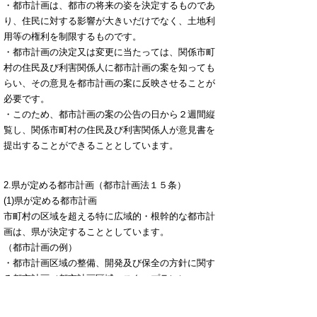
・都市計画は、都市の将来の姿を決定するものであ
り、住民に対する影響が大きいだけでなく、土地利
用等の権利を制限するものです。
・都市計画の決定又は変更に当たっては、関係市町
村の住民及び利害関係人に都市計画の案を知っても
らい、その意見を都市計画の案に反映させることが
必要です。
・このため、都市計画の案の公告の日から２週間縦
覧し、関係市町村の住民及び利害関係人が意見書を
提出することができることとしています。
2.県が定める都市計画（都市計画法１５条）
(1)県が定める都市計画
市町村の区域を超える特に広域的・根幹的な都市計
画は、県が決定することとしています。
（都市計画の例）
・都市計画区域の整備、開発及び保全の方針に関す
る都市計画（都市計画区域マスタープラン）
・区域区分に関する都市計画
・都市再開発方針等に関する都市計画 など