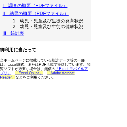
I 調査の概要（PDFファイル）
II 結果の概要（PDFファイル）
1 幼児・児童及び生徒の発育状況
2 幼児・児童及び生徒の健康状況
III 統計表
御利用に当たって
当ホームページに掲載している統計データ等の一部
は、Excel形式、またはPDF形式で提供しています。閲
覧ソフトが必要な場合は、無償の
「Excel モバイルア
プリ」
、
「Excel Online」
、
「Adobe Acrobat
Reader」
などをご利用ください。
▲ページ上部に戻る
と
個人情報保護
|
リンクについて
|
著作権に
り
ついて
|
アクセシビリティ
ネ
鳥取県 総務部 統計課
ッ
住所 〒680-8570