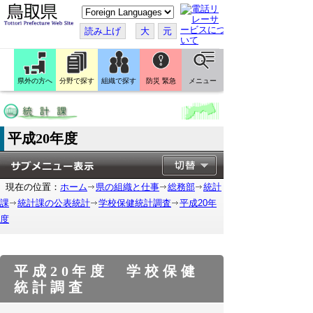
こ
の
ペ
読み上げ
大
元
ー
ジ
を
翻
訳
県外の方へ
分野で探す
組織で探す
防災 緊急
メニュー
す
る
平成20年度
現在の位置：
ホーム
県の組織と仕事
総務部
統計
課
統計課の公表統計
学校保健統計調査
平成20年
度
平成20年度 学校保健
統計調査