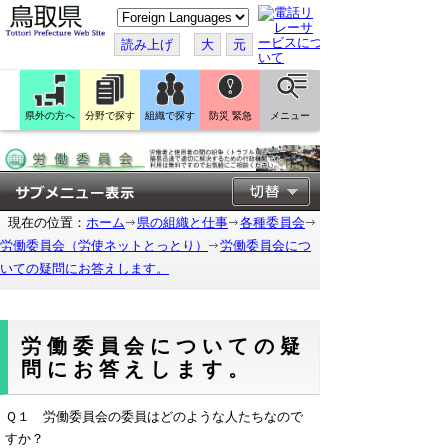
こ
の
ペ
読み上げ
大
元
ー
ジ
を
翻
訳
県外の方へ
分野で探す
組織で探す
防災 緊急
メニュー
す
る
現在の位置：
ホーム
県の組織と仕事
各種委員会
労働委員会（労使ネットとっとり）
労働委員会につ
いての疑問にお答えします。
労働委員会についての疑
問にお答えします。
Ｑ１
労働委員会の委員はどのような人たちなので
すか？