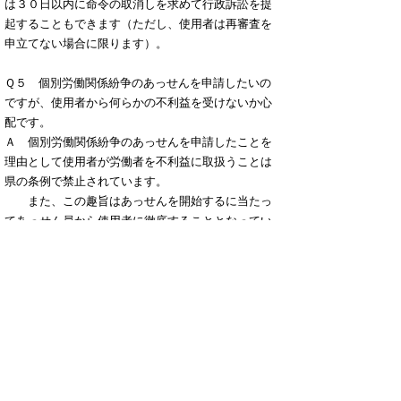
は３０日以内に命令の取消しを求めて行政訴訟を提
起することもできます（ただし、使用者は再審査を
申立てない場合に限ります）。
Ｑ５ 個別労働関係紛争のあっせんを申請したいの
ですが、使用者から何らかの不利益を受けないか心
配です。
Ａ 個別労働関係紛争のあっせんを申請したことを
理由として使用者が労働者を不利益に取扱うことは
県の条例で禁止されています。
また、この趣旨はあっせんを開始するに当たっ
てあっせん員から使用者に徹底することとなってい
ます。
▲ページ上部に戻る
と
個人情報保護
|
リンクについて
|
著作権に
り
ついて
|
アクセシビリティ