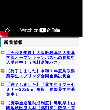
新着情報
【令和８年度】大阪医科薬科大学薬
学部オープンキャンパスへの参加申
込受付中！（無料送迎バス）
【終了しました】令和７年度鳥取県
薬学生スプリング合同企業説明会
【終了しました】「薬学生サマーセ
ミナー2025 in 鳥取」参加薬学生募
集中！
【奨学金返還助成制度】鳥取県中山
間地域医療人材（薬剤師）確保・育