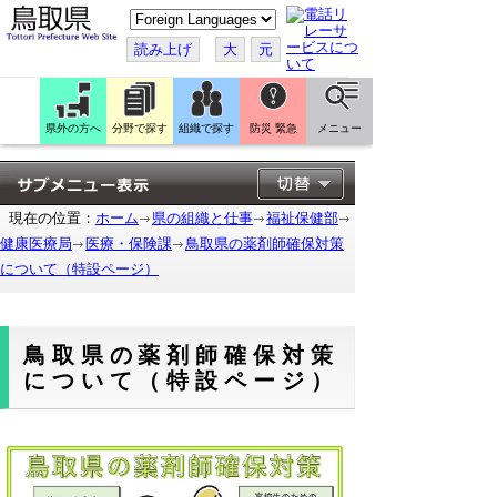
こ
の
ペ
読み上げ
大
元
ー
ジ
を
翻
訳
県外の方へ
分野で探す
組織で探す
防災 緊急
メニュー
す
る
現在の位置：
ホーム
県の組織と仕事
福祉保健部
健康医療局
医療・保険課
鳥取県の薬剤師確保対策
について（特設ページ）
鳥取県の薬剤師確保対策
について（特設ページ）