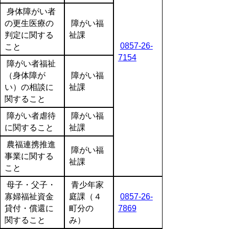
身体障がい者
の更生医療の
障がい福
判定に関する
祉課
0857-26-
こと
7154
障がい者福祉
（身体障が
障がい福
い）の相談に
祉課
関すること
障がい者虐待
障がい福
に関すること
祉課
農福連携推進
障がい福
事業に関する
祉課
こと
母子・父子・
青少年家
寡婦福祉資金
庭課（４
0857-26-
貸付・償還に
町分の
7869
関すること
み）