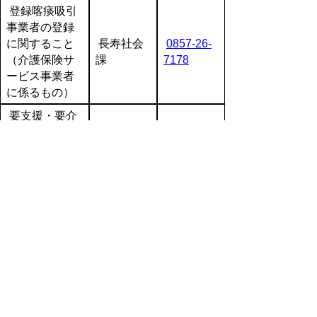
登録喀痰吸引
事業者の登録
に関すること
長寿社会
0857-26-
（介護保険サ
課
7178
ービス事業者
に係るもの）
要支援・要介
護認定に対す
長寿社会
0857-26-
る審査請求に
課
7175
関すること
療育手帳の判
福祉相談
定に関するこ
センター
と
0857-23-
障がい者福祉
6218
（知的障が
福祉相談
い）の相談に
センター
関すること
原爆被爆者援