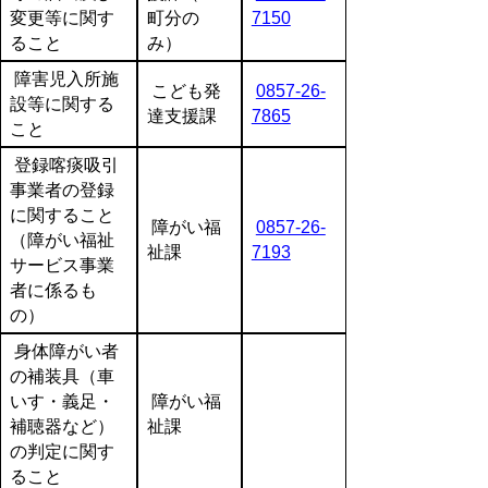
変更等に関す
町分の
7150
ること
み）
障害児入所施
こども発
0857-26-
設等に関する
達支援課
7865
こと
登録喀痰吸引
事業者の登録
に関すること
障がい福
0857-26-
（障がい福祉
祉課
7193
サービス事業
者に係るも
の）
身体障がい者
の補装具（車
いす・義足・
障がい福
補聴器など）
祉課
の判定に関す
ること