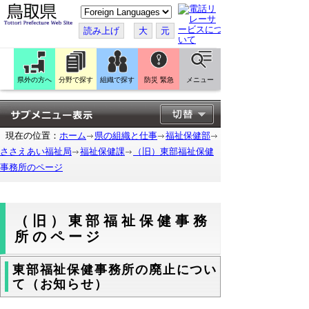
こ
の
ペ
読み上げ
大
元
ー
ジ
を
翻
訳
県外の方へ
分野で探す
組織で探す
防災 緊急
メニュー
す
る
現在の位置：
ホーム
県の組織と仕事
福祉保健部
ささえあい福祉局
福祉保健課
（旧）東部福祉保健
事務所のページ
（旧）東部福祉保健事務
所のページ
東部福祉保健事務所の廃止につい
て（お知らせ）