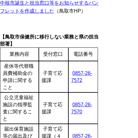
中核市誕生と担当窓口等をお知らせするパン
フレットを作成しました
（鳥取市HP）
【鳥取市保健所に移行しない業務と県の担当
部署】
業務内容
受付窓口
電話番号
産休等代替職
員費補助金の
子育て応
0857-26-
申請に関する
援課
7572
こと
公立児童福祉
施設の指導監
子育て応
0857-26-
査に関するこ
援課
7570
と
届出保育施設
子育て応
等の届出及び
援課（４
0857-26-