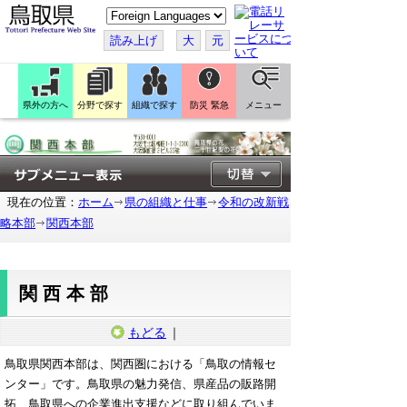
こ
の
ペ
読み上げ
大
元
ー
ジ
を
翻
訳
県外の方へ
分野で探す
組織で探す
防災 緊急
メニュー
す
る
現在の位置：
ホーム
県の組織と仕事
令和の改新戦
略本部
関西本部
関西本部
もどる
｜
鳥取県関西本部は、関西圏における「鳥取の情報セ
ンター」です。鳥取県の魅力発信、県産品の販路開
拓、鳥取県への企業進出支援などに取り組んでいま