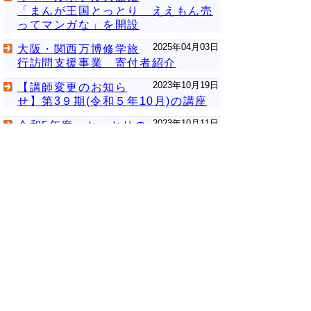
「まんが王国とっとり ええもん売
ってマンガな」を開設
2025年04月03日
大阪・関西万博修学旅
行訪問支援事業 寄付者紹介
2023年10月19日
【講師変更のお知ら
せ】第3９期(令和５年10月)の講座
2023年10月11日
令和5年度 とっとりの
集いin龍谷大学を開催しました！
次のページへ
▲ページ上部に戻る
と
個人情報保護
|
リンクについて
|
著作権に
り
ついて
|
アクセシビリティ
ネ
ッ
鳥取県
令和の改新戦略本部 政策戦略
局
関西本部
ト
住所 〒530-0001