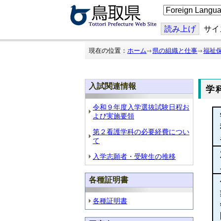
こ
の
ペ
ー
読み上げ
サイ
ジ
を
翻
現在の位置：
ホーム
県の組織と仕事
福祉
訳
す
る
入試関連情報
学
令和９年度入学選抜試験日程お
よび実施要領
第２看護学科の必要経費につい
て
入学志願者・受験生の推移
各種証明書
各種証明書