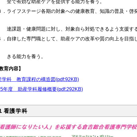
で有効な助産ケアを提供する能力を養う。
．ライフステージ各期の対象への健康教育、知識の普及・啓発
課題・健康問題に対し、対象自ら対処できるよう支援する
．自律した専門職として、助産ケアの改革や質の向上を目指し
る能力を養う。
教育内容】
学科 教育課程の構造図(pdf:92KB)
25年度 助産学科履修概要(pdf:292KB)
１看護学科