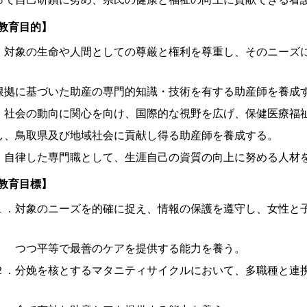
教育目的】
象の生命や人間としての尊厳と権利を尊重し、そのニーズに
拠に基づいた助産の専門的知識・技術を有する助産師を養
会の動向に関心を向け、国際的な視野を広げ、保健医療福祉
、鳥取県及び地域社会に貢献し得る助産師を養成する。
律した専門職として、生涯自己の資質の向上に努める人材
教育目標】
．対象のニーズを的確に捉え、情報の保護を遵守し、女性と子
つ平等で最善のケアを提供する能力を養う。
．分娩を核とするマタニティサイクルにおいて、多職種と連携