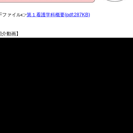
Fファイル👉
第１看護学科概要(pdf:287KB)
紹介動画】