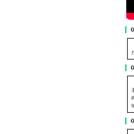
《
《
《