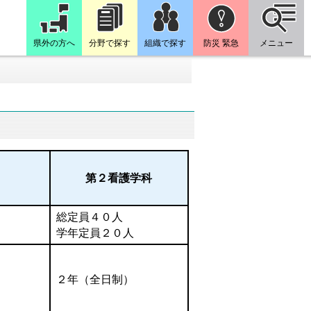
県外の方へ
分野で探す
組織で探す
防災 緊急
メニュー
第２看護学科
総定員４０人
学年定員２０人
２年（全日制）