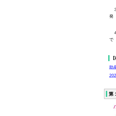
全
３
発
達
４
で
き
【
助産
20
第