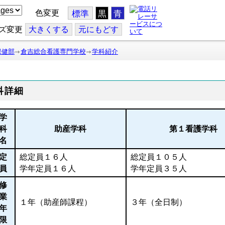
色変更
標準
黒
青
ズ変更
大
きくする
元
にもどす
保健部
倉吉総合看護専門学校
学科紹介
科詳細
学
科
助産学科
第１看護学科
名
定
総定員１６人
総定員１０５人
員
学年定員１６人
学年定員３５人
修
業
１年（助産師課程）
３年（全日制）
年
限