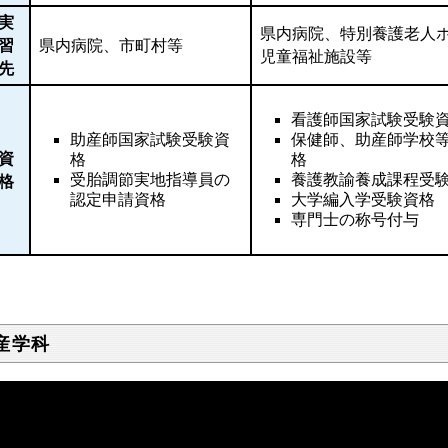
実
県内病院、特別養護老人
習
県内病院、市町村等
児童福祉施設等
先
看護師国家試験受験
助産師国家試験受験資
保健師、助産師学校
資
格
格
受胎調節実地指導員の
養護教諭養成課程受
格
認定申請資格
大学編入学受験資格
専門士の称号付与
産学科