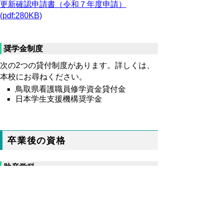
更新確認申請書（令和７年度申請）
(pdf:280KB)
奨学金制度
次の2つの貸付制度があります。詳しくは、
本校にお尋ねください。
鳥取県看護職員修学資金貸付金
日本学生支援機構奨学金
卒業後の資格
助産学科
助産師国家試験受験資格
受胎調節実地指導員の認定申請資格
第１看護学科・第２看護学科