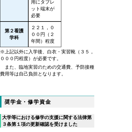
用にタブレ
ット端末が
必要
２２１，０
第２看護
００円（２
学科
年間）程度
※上記以外に入学後、白衣・実習靴（３５，
０００円程度）が必要です。
また、臨地実習のための交通費、予防接種
費用等は自己負担となります。
奨学金・修学資金
大学等における修学の支援に関する法律第
３条第１項の更新確認を受けました