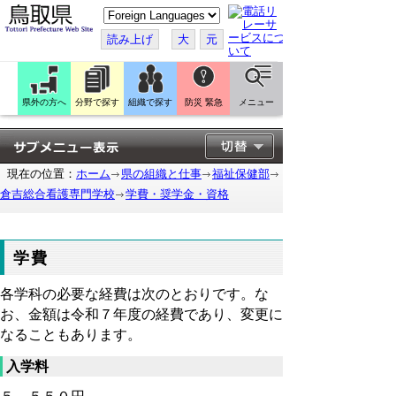
こ
の
ペ
読み上げ
大
元
ー
ジ
を
翻
訳
県外の方へ
分野で探す
組織で探す
防災 緊急
メニュー
す
る
現在の位置：
ホーム
県の組織と仕事
福祉保健部
倉吉総合看護専門学校
学費・奨学金・資格
学費
各学科の必要な経費は次のとおりです。な
お、金額は令和７年度の経費であり、変更に
なることもあります。
入学料