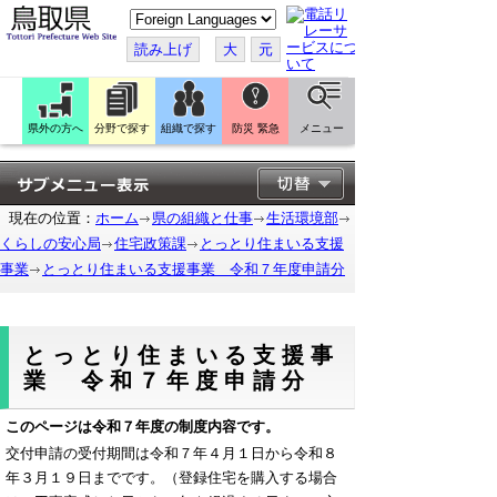
こ
の
ペ
読み上げ
大
元
ー
ジ
を
翻
訳
県外の方へ
分野で探す
組織で探す
防災 緊急
メニュー
す
る
現在の位置：
ホーム
県の組織と仕事
生活環境部
くらしの安心局
住宅政策課
とっとり住まいる支援
事業
とっとり住まいる支援事業 令和７年度申請分
とっとり住まいる支援事
業 令和７年度申請分
このページは令和７年度の制度内容です。
交付申請の受付期間は令和７年４月１日から令和８
年３月１９日までです。（登録住宅を購入する場合