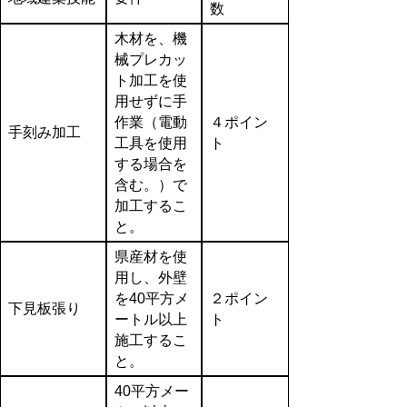
数
木材を、機
械プレカッ
ト加工を使
用せずに手
作業（電動
４ポイン
手刻み加工
工具を使用
ト
する場合を
含む。）で
加工するこ
と。
県産材を使
用し、外壁
を40平方メ
２ポイン
下見板張り
ートル以上
ト
施工するこ
と。
40平方メー