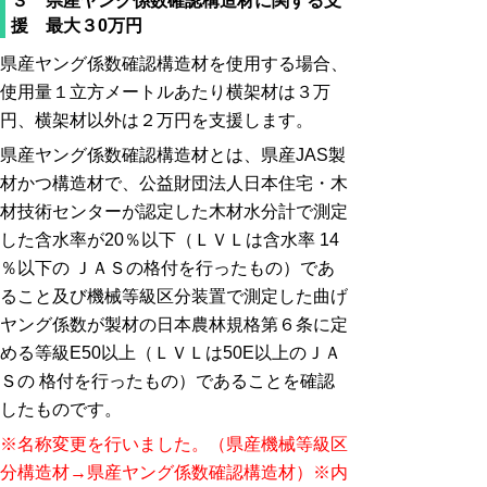
３ 県産ヤング係数確認構造材に関する支
援 最大３0万円
県産ヤング係数確認構造材を使用する場合、
使用量１立方メートルあたり横架材は３万
円、横架材以外は２万円を支援します。
県産ヤング係数確認構造材とは、県産JAS製
材かつ構造材で、公益財団法人日本住宅・木
材技術センターが認定した木材水分計で測定
した含水率が20％以下（ＬＶＬは含水率 14
％以下の ＪＡＳの格付を行ったもの）であ
ること及び機械等級区分装置で測定した曲げ
ヤング係数が製材の日本農林規格第６条に定
める等級E50以上（ＬＶＬは50E以上のＪＡ
Ｓの 格付を行ったもの）であることを確認
したものです。
※名称変更を行いました。（県産機械等級区
分構造材→県産ヤング係数確認構造材）※内