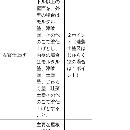
トル以上の
壁面を、外
壁の場合は
モルタル
塗、漆喰
塗、その他
２ポイン
のこて塗仕
ト（珪藻
上げとし、
土塗又は
左官仕上げ
内壁の場合
じゅらく
はモルタル
塗の場合
塗、漆喰
は１ポイ
塗、土塗
ント）
壁、じゅら
く塗、珪藻
土塗その他
のこて塗仕
上げとする
こと。
主要な屋根