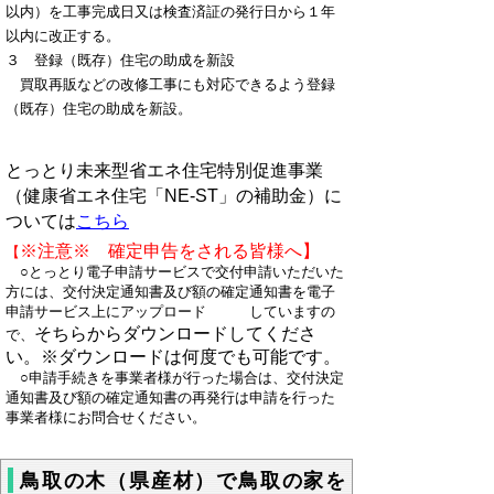
以内）を工事完成日又は検査済証の発行日から１年
以内に改正する。
３ 登録（既存）住宅の助成を新設
買取再販などの改修工事にも対応できるよう登録
（既存）住宅の助成を新設。
とっとり未来型省エネ住宅特別促進事業
（健康省エネ住宅「NE-ST」の補助金）に
ついては
こちら
※注意※
確定申告をされる皆様へ】
【
○とっとり電子申請サービスで交付申請いただいた
方には、交付決定通知書及び額の確定通知書を電子
申請サービス上にアップロード していますの
そちらからダウンロードしてくださ
で、
い。※ダウンロードは何度でも可能です。
○
申請手続きを事業者様が行った場合は、交付決定
通知書及び額の確定通知書の再発行は申請を行った
事業者様にお問合せください。
鳥取の木（県産材）で鳥取の家を