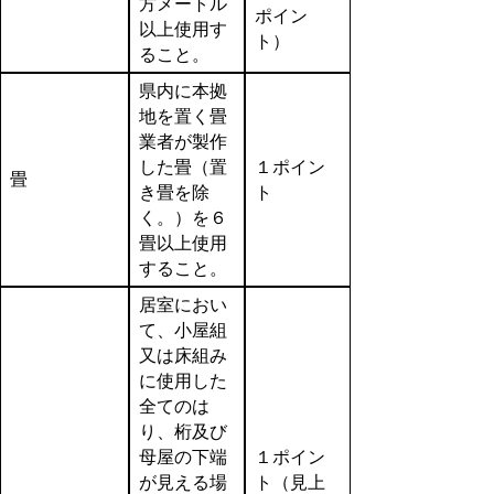
方メートル
ポイン
以上使用す
ト）
ること。
県内に本拠
地を置く畳
業者が製作
した畳（置
１ポイン
畳
き畳を除
ト
く。）を６
畳以上使用
すること。
居室におい
て、小屋組
又は床組み
に使用した
全てのは
り、桁及び
母屋の下端
１ポイン
が見える場
ト（見上