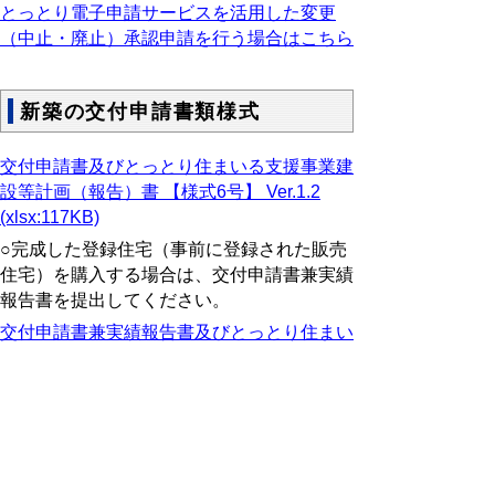
とっとり電子申請サービスを活用した変更
（中止・廃止）承認申請を行う場合はこちら
新築の交付申請書類様式
交付申請書及びとっとり住まいる支援事業建
設等計画（報告）書 【様式6号】 Ver.1.2
(xlsx:117KB)
○完成した登録住宅（事前に登録された販売
住宅）を購入する場合は、交付申請書兼実績
報告書を提出してください。
交付申請書兼実績報告書及びとっとり住まい
る支援事業建設等計画（報告）書 Ver.1.2
(xlsx:129KB)
留意事項
・選択項目を消去する場合はデリート又はバ
ックスペースキーで消去してください。