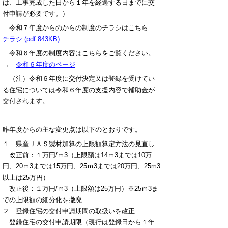
は、工事完成した日から１年を経過する日までに交
付申請が必要です。）
令和７年度からのからの制度のチラシはこちら
チラシ (pdf:843KB)
令和６年度の制度内容はこちらをご覧ください。
→
令和６年度のページ
（注）令和６年度に交付決定又は登録を受けてい
る住宅については令和６年度の支援内容で補助金が
交付されます。
昨年度からの主な変更点は以下のとおりです。
１ 県産ＪＡＳ製材加算の上限額算定方法の見直し
改正前：１万円/ｍ3（上限額は14ｍ3までは10万
円、20ｍ3までは15万円、25ｍ3までは20万円、25m3
以上は25万円）
改正後：１万円/ｍ3（上限額は25万円）※25ｍ3ま
での上限額の細分化を撤廃
２ 登録住宅の交付申請期間の取扱いを改正
登録住宅の交付申請期限（現行は登録日から１年