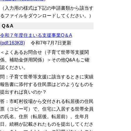
（入力用の様式は下記の申請書類から該当す
るファイルをダウンロードしてください。）
Q＆A
令和７年度住まいる支援事業Q＆A
(pdf:163KB)
令和7年7月7日更新
＜よくあるお問合せ（子育て世帯等支援関
係、補助金併用関係）＞その他Q&Aもご確
認ください。
問：子育て世帯等支援に該当するときに実績
報告書に添付する住民票は
どのようなものを
提出すれば良いのか？
答：市町村役場から交付される転居後の住民
票（コピー可）で、住宅に入居する世帯全員
の氏名、住所（転居後、転居前）、生年月
日、続柄が記載されたものを提出してくださ