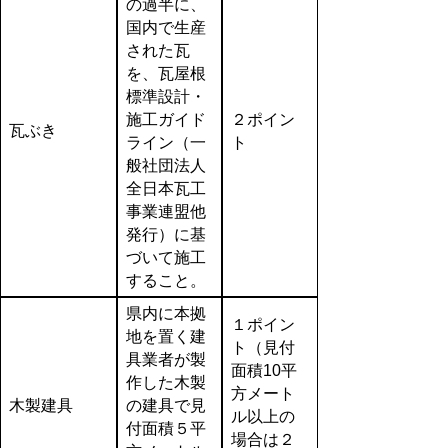
の過半に、
国内で生産
された瓦
を、瓦屋根
標準設計・
施工ガイド
２ポイン
瓦ぶき
ライン（一
ト
般社団法人
全日本瓦工
事業連盟他
発行）に基
づいて施工
すること。
県内に本拠
１ポイン
地を置く建
ト（見付
具業者が製
面積10平
作した木製
方メート
木製建具
の建具で見
ル以上の
付面積５平
場合は２