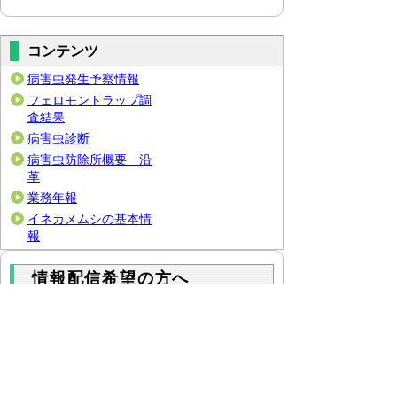
コンテンツ
病害虫発生予察情報
フェロモントラップ調
査結果
病害虫診断
病害虫防除所概要 沿
革
業務年報
イネカメムシの基本情
報
情報配信希望の方へ
病害虫防除所では、発生予察情報(PDFファイル)
をメール配信いたします。希望される方は氏名
（会社名）をご記入の上 byogaichu@pref.tottori.l
g.jp 宛にお申し込みください