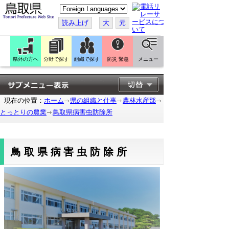
こ
の
ペ
読み上げ
大
元
ー
ジ
を
翻
訳
県外の方へ
分野で探す
組織で探す
防災 緊急
メニュー
す
る
現在の位置：
ホーム
県の組織と仕事
農林水産部
とっとりの農業
鳥取県病害虫防除所
鳥取県病害虫防除所