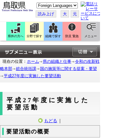
こ
の
ペ
読み上げ
大
元
ー
ジ
を
翻
訳
県外の方へ
分野で探す
組織で探す
防災 緊急
メニュー
す
る
現在の位置：
ホーム
県の組織と仕事
令和の改新戦
略本部
総合統括課
国の施策等に関する提案・要望
平成27年度に実施した要望活動
平成27年度に実施した
要望活動
もどる
｜
要望活動の概要