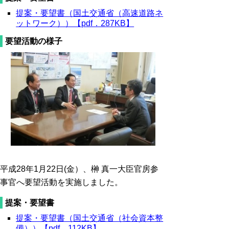
提案・要望書（国土交通省（高速道路ネ
ットワーク））【pdf．287KB】
要望活動の様子
平成28年1月22日(金）、榊 真一大臣官房参
事官へ要望活動を実施しました。
提案・要望書
提案・要望書（国土交通省（社会資本整
備））【pdf．112KB】