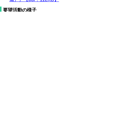
要望活動の様子
問い合わせ先
令和の改新戦略本部政策戦略局 総合統括
課