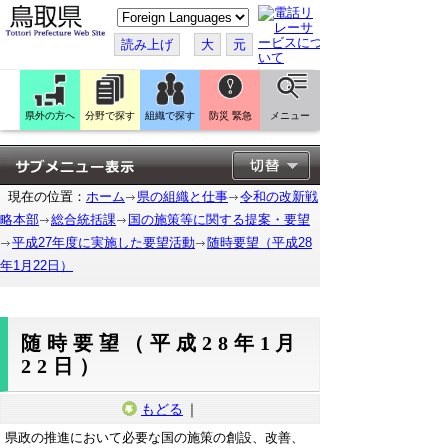
こ
の
ペ
読み上げ
大
元
ー
ジ
を
翻
訳
県外の方へ
分野で探す
組織で探す
防災 緊急
メニュー
す
る
現在の位置：
ホーム
県の組織と仕事
令和の改新戦
略本部
総合統括課
国の施策等に関する提案・要望
平成27年度に実施した要望活動
随時要望（平成28
年1月22日）
随時要望（平成28年1月
22日）
もどる
｜
県政の推進において必要な国の施策の創設、改善、