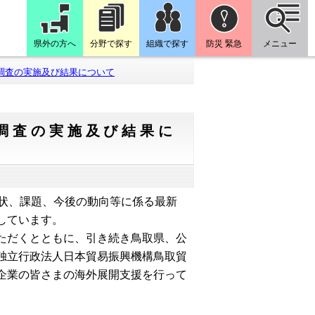
県外の方へ
分野で探す
組織で探す
防災 緊急
メニュー
調査の実施及び結果について
調査の実施及び結果に
状、課題、今後の動向等に係る最新
しています。
ただくとともに、引き続き鳥取県、公
独立行政法人日本貿易振興機構鳥取貿
企業の皆さまの海外展開支援を行って