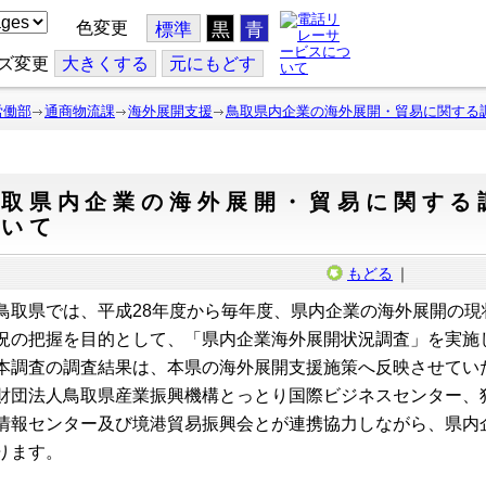
色変更
標準
黒
青
ズ変更
大
きくする
元
にもどす
労働部
通商物流課
海外展開支援
鳥取県内企業の海外展開・貿易に関する
鳥取県内企業の海外展開・貿易に関する
ついて
もどる
｜
取県では、平成28年度から毎年度、県内企業の海外展開の現
況の把握を目的として、「県内企業海外展開状況調査」を実施
調査の調査結果は、本県の海外展開支援施策へ反映させてい
財団法人鳥取県産業振興機構とっとり国際ビジネスセンター、
情報センター及び境港貿易振興会とが連携協力しながら、県内
ります。