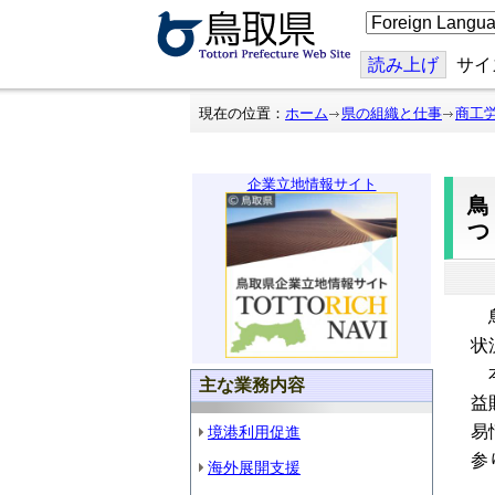
こ
の
ペ
ー
読み上げ
サイ
ジ
を
翻
現在の位置：
ホーム
県の組織と仕事
商工
訳
す
る
企業立地情報サイト
鳥
状
本
主な業務内容
益
易
境港利用促進
参
海外展開支援