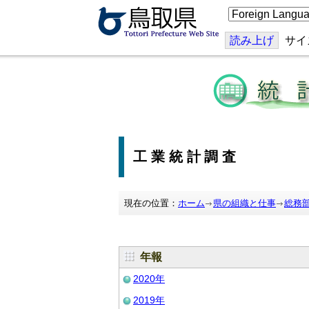
こ
の
ペ
ー
読み上げ
サイ
ジ
を
翻
訳
す
る
工業統計調査
現在の位置：
ホーム
県の組織と仕事
総務
年報
2020年
2019年