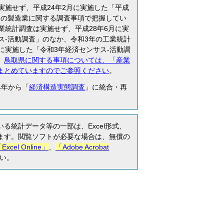
実施せず、平成24年2月に実施した「平成
」の製造業に関する調査事項で把握してい
業統計調査は実施せず、平成28年6月に実
ス-活動調査」のなか、令和3年の工業統計
に実施した「令和3年経済センサス-活動調
。
鳥取県に関する事項については、「産業
まとめていますのでご参照ください
。
4年から「
経済構造実態調査
」に統合・再
る統計データ等の一部は、Excel形式、
います。閲覧ソフトが必要な場合は、無償の
Excel Online」
、
「Adobe Acrobat
い。