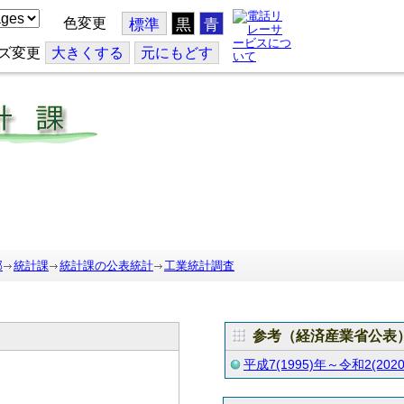
色変更
標準
黒
青
ズ変更
大
きくする
元
にもどす
部
統計課
統計課の公表統計
工業統計調査
参考（経済産業省公表
平成7(1995)年～令和2(202