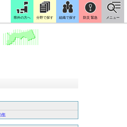
県外の方へ
分野で探す
組織で探す
防災 緊急
メニュー
）
0)年