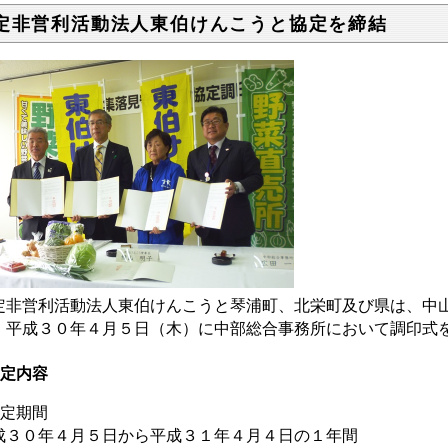
定非営利活動法人東伯けんこうと協定を締結
定非営利活動法人東伯けんこうと琴浦町、北栄町及び県は、中
、平成３０年４月５日（木）に中部総合事務所において調印式
定内容
協定期間
成３０年４月５日から平成３１年４月４日の１年間