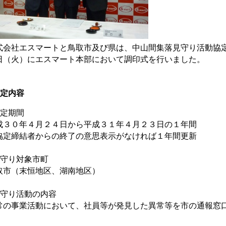
式会社エスマートと鳥取市及び県は、中山間集落見守り活動協
日（火）にエスマート本部において調印式を行いました。
定内容
協定期間
成３０年４月２４日から平成３１年４月２３日の１年間
協定締結者からの終了の意思表示がなければ１年間更新
見守り対象市町
取市（末恒地区、湖南地区）
見守り活動の内容
常の事業活動において、社員等が発見した異常等を市の通報窓