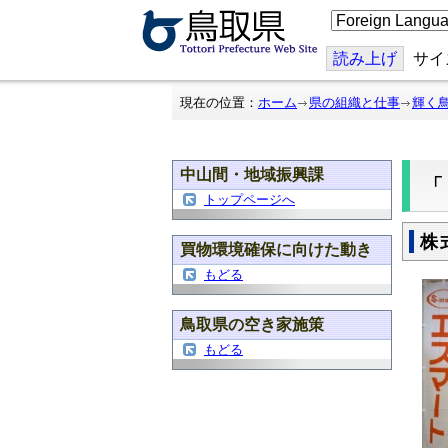
こ
の
ペ
ー
読み上げ
サイ
ジ
を
翻
現在の位置：
ホーム
県の組織と仕事
輝く
訳
す
る
中山間・地域振興課
トップページへ
株
買物環境確保に向けた動き
もどる
鳥取県の空き家施策
もどる