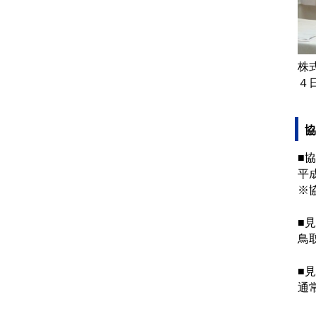
株
４
協
■
平
※
■
鳥
■
通