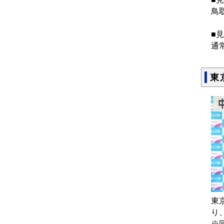
鳥
■
通
東
東
り
※