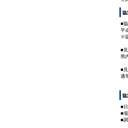
協
■
平
※
■
県
■
通
協
■
■
■