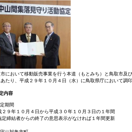
取市において移動販売事業を行う本道（もとみち）と鳥取市及
にあたり、平成２９年１０月４日（水）に鳥取県庁において調
定内容
協定期間
成２９年１０月４日から平成３０年１０月３日の１年間
協定締結者からの終了の意思表示がなければ１年間更新
見守り対象市町