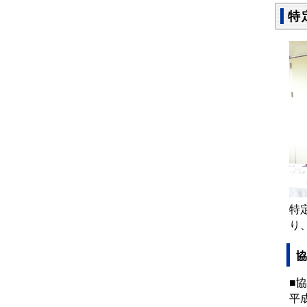
特
特
り
協
■
平