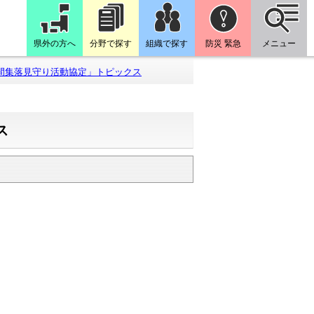
県外の方へ
分野で探す
組織で探す
防災 緊急
メニュー
間集落見守り活動協定」トピックス
ス