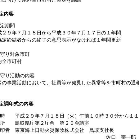
定内容
協定期間
成２９年７月１８日から平成３０年７月１７日の１年間
協定締結者からの終了の意思表示がなければ１年間更新
見守り対象市町
内全市町村
見守り活動の内容
常の事業活動において、社員等が発見した異常等を市町村の通
定調印式の内容
日時 平成２９年７月１８日（火）午前１０時３０分から１１
場所 鳥取県庁第２庁舎 第２０会議室
調印者 東京海上日動火災保険株式会社 鳥取支社長
佐口 宗一郎 