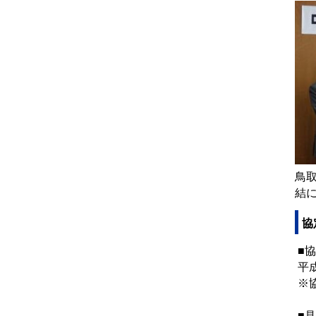
鳥
結
協
■
平
※
■