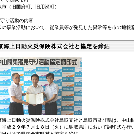
取市（旧国府町、旧用瀬町）
見守り活動の内容
常の事業活動において、従業員等が発見した異常等を市の通報
京海上日動火災保険株式会社と協定を締結
京海上日動火災保険株式会社鳥取支社と鳥取市及び県は、中山
、平成２９年７月１８日（火）に鳥取県庁において調印式を行
同日付けで県内全市町村と協定を締結