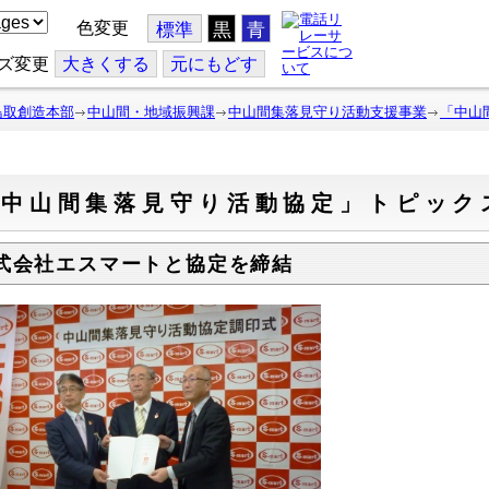
色変更
標準
黒
青
ズ変更
大
きくする
元
にもどす
鳥取創造本部
中山間・地域振興課
中山間集落見守り活動支援事業
「中山
「中山間集落見守り活動協定」トピック
式会社エスマートと協定を締結