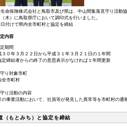
一生命保険株式会社と鳥取市及び県は、中山間集落見守り活動
日（木）に鳥取県庁において調印式を行いました。
同日付けで県内全市町村と協定を締結
定内容
協定期間
成３０年３月２２日から平成３１年３月２１日の１年間
協定締結者からの終了の意思表示がなければ１年間更新
見守り対象市町
内全市町村
見守り活動の内容
常の事業活動において、社員等が発見した異常等を市町村の通
道（もとみち）と協定を締結