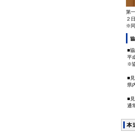
第
２
※
協
■
平
※
■
県
■
通
本