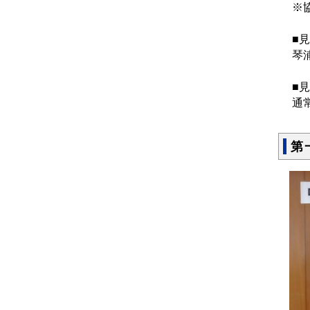
※
■
琴
■
通
第