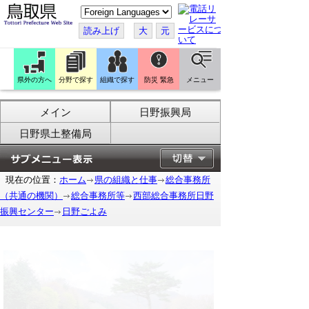
こ
の
ペ
読み上げ
大
元
ー
ジ
を
翻
訳
県外の方へ
分野で探す
組織で探す
防災 緊急
メニュー
す
る
メイン
日野振興局
日野県土整備局
現在の位置：
ホーム
県の組織と仕事
総合事務所
（共通の機関）
総合事務所等
西部総合事務所日野
振興センター
日野ごよみ