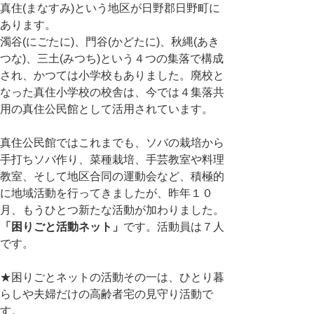
真住(まなすみ)という地区が日野郡日野町に
あります。
濁谷(にごたに)、門谷(かどたに)、秋縄(あき
つな)、三土(みつち)という４つの集落で構成
され、かつては小学校もありました。廃校と
なった真住小学校の校舎は、今では４集落共
用の真住公民館として活用されています。
真住公民館ではこれまでも、ソバの栽培から
手打ちソバ作り、菜種栽培、手芸教室や料理
教室、そして地区合同の運動会など、積極的
に地域活動を行ってきましたが、昨年１０
月、もうひとつ新たな活動が加わりました。
「困りごと活動ネット」
です。活動員は７人
です。
★困りごとネットの活動その一は、ひとり暮
らしや夫婦だけの高齢者宅の見守り活動で
す。