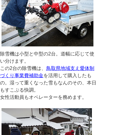
除雪機は小型と中型の2台。道幅に応じて使
い分けます。
この2台の除雪機は、
鳥取県地域支え愛体制
づくり事業費補助金
を活用して購入したも
の。湿って重くなった雪もなんのその、本日
もすこぶる快調。
女性活動員もオペレーターを務めます。