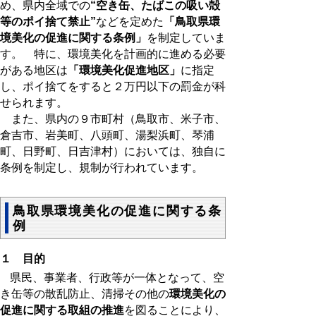
め、県内全域での
“空き缶、たばこの吸い殻
等のポイ捨て禁止”
などを定めた
「鳥取県環
境美化の促進に関する条例」
を制定していま
す。 特に、環境美化を計画的に進める必要
がある地区は
「環境美化促進地区」
に指定
し、ポイ捨てをすると２万円以下の罰金が科
せられます。
また、県内の９市町村（鳥取市、米子市、
倉吉市、岩美町、八頭町、湯梨浜町、琴浦
町、日野町、日吉津村）においては、独自に
条例を制定し、規制が行われています。
鳥取県環境美化の促進に関する条
例
１ 目的
県民、事業者、行政等が一体となって、空
き缶等の散乱防止、清掃その他の
環境美化の
促進に関する取組の推進
を図ることにより、