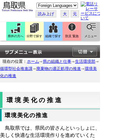
こ
の
ペ
読み上げ
大
元
ー
ジ
を
翻
訳
県外の方へ
分野で探す
組織で探す
防災 緊急
メニュー
す
る
現在の位置：
ホーム
県の組織と仕事
生活環境部
循環型社会推進課
廃棄物の適正処理の推進
環境美
化の推進
環境美化の推進
環境美化の推進
鳥取県では、県民の皆さんといっしょに、
美しく快適な生活環境作りを進めていくた