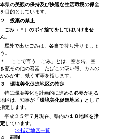
本県の
美観の保持及び快適な生活環境の保全
を目的としています。
２ 投棄の禁止
ごみ
（＊）
のポイ捨てをしてはいけませ
ん
。
屋外で出たごみは、各自で持ち帰りましょ
う。
＊ ここで言う「ごみ」とは、空き缶、空
き瓶その他の容器、たばこの吸い殻、ガムの
かみかす、紙くず等を指します。
３ 環境美化促進地区の指定
特に環境美化を計画的に進める必要がある
地区は、知事が
「環境美化促進地区」
として
指定します。
平成２５年７月現在、県内の
１８地区を指
定
しています。
>>指定地区一覧
４ 罰則