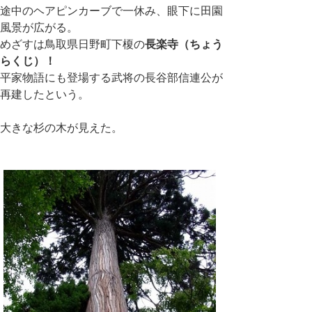
途中のヘアピンカーブで一休み、眼下に田園
風景が広がる。
めざすは鳥取県日野町下榎の
長楽寺（ちょう
らくじ）！
平家物語にも登場する武将の長谷部信連公が
再建したという。
大きな杉の木が見えた。