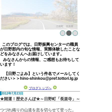
このブログでは、日野振興センターの職員
が日野郡内の旬な情報、実際体験したことな
どをみなさんへお届けしています。
みなさんからの情報、ご感想もお待ちして
います！
【日野ごよみ】という件名でメールしてく
ださい＞＞hino-shinkou@pref.tottori.lg.jp
ブログトップへ
2012年7月23日
★開運！歴史さんぽ★～日野町「長楽寺」～
つづれ織りの山道を息を切らせて登った。