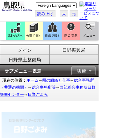
こ
の
ペ
読み上げ
大
元
ー
ジ
を
翻
訳
県外の方へ
分野で探す
組織で探す
防災 緊急
メニュー
す
る
メイン
日野振興局
日野県土整備局
現在の位置：
ホーム
県の組織と仕事
総合事務所
（共通の機関）
総合事務所等
西部総合事務所日野
振興センター
日野ごよみ