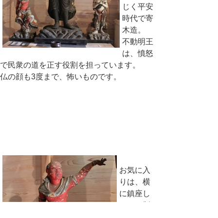
じく平安
時代で寄
木造。
不動明王
は、憤怒
で民衆の道を正す役割を担っています。
仏の顔も3度まで、怖いものです。
お気に入
りは、横
に鎮座し
ている制
吨迦（せ