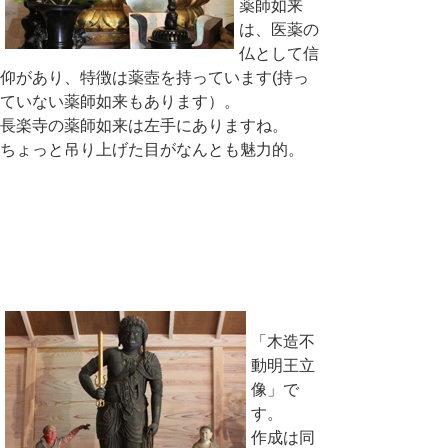
薬師如来
は、医薬の
仏として信
仰があり、特徴は薬壺を持っています(持っ
ていない薬師如来もあります）。
長楽寺の薬師如来は左手にありますね。
ちょっと吊り上げた目がなんとも魅力的。
「木造不
動明王立
像」で
す。
作成は同