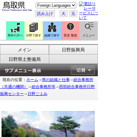
こ
の
ペ
読み上げ
大
元
ー
ジ
を
翻
訳
県外の方へ
分野で探す
組織で探す
防災 緊急
メニュー
す
る
メイン
日野振興局
日野県土整備局
現在の位置：
ホーム
県の組織と仕事
総合事務所
（共通の機関）
総合事務所等
西部総合事務所日野
振興センター
日野ごよみ